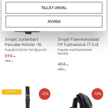
TILLÅT URVAL
AVVISA
Lägg till i favoriter
Lägg till i favoriter
Snigel Justerbart
Snigel Flammskyddad
Pancake Hölster -16
FR Tubhalsduk 17 Grå
Populärt hölster för låg profil.
Populär multifunktionell
halsduk.
694
KR
789
KR
404
KR
459
KR
FAVORIT
12
%
12
%