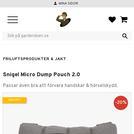
person
MINA SIDOR
Meny
FAVORIT
KUND
FRILUFTSPRODUKTER & JAKT
Snigel Micro Dump Pouch 2.0
Passar även bra att förvara handskar & hörselskydd.
FAVORIT
20
%