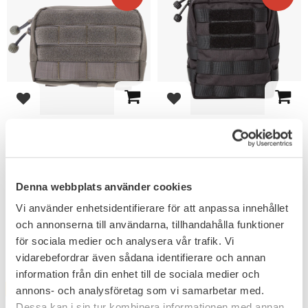
Lägg till i favoriter
Lägg till i favoriter
Snigel Oyster Pouch 1.0
Snigel Oyster Pouch 1.0
XS Grå
Large
Nästa generation av
En lätt universalpåse med en
lättanvända fickor med
dragkedja.
dragkedja.
598
Denna webbplats använder cookies
KR
679
KR
Vi använder enhetsidentifierare för att anpassa innehållet
490
KR
och annonserna till användarna, tillhandahålla funktioner
569
KR
för sociala medier och analysera vår trafik. Vi
vidarebefordrar även sådana identifierare och annan
information från din enhet till de sociala medier och
FAVORIT
FAVORIT
annons- och analysföretag som vi samarbetar med.
12
%
12
%
Dessa kan i sin tur kombinera informationen med annan