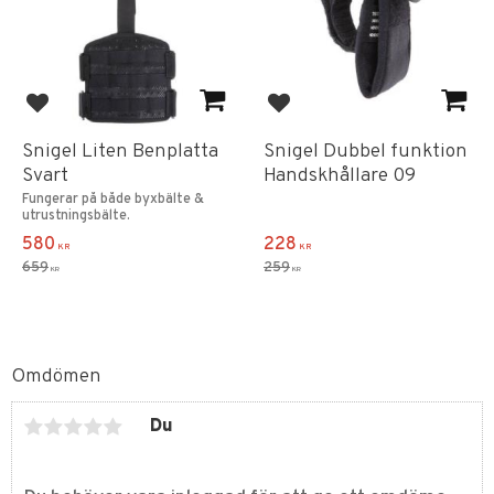
Lägg till i favoriter
Lägg till i favoriter
Snigel Liten Benplatta
Snigel Dubbel funktion
Svart
Handskhållare 09
Fungerar på både byxbälte &
utrustningsbälte.
580
228
KR
KR
659
259
KR
KR
Omdömen
Du