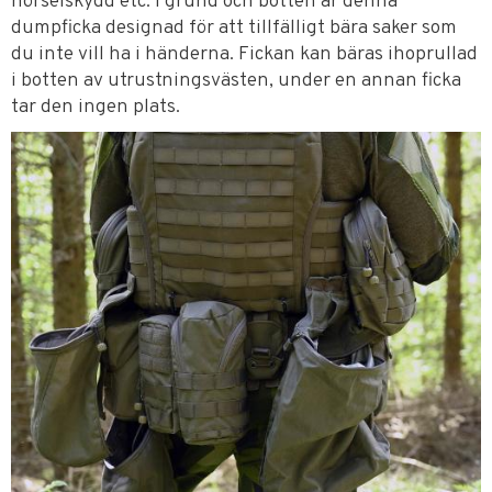
hörselskydd etc. I grund och botten är denna
dumpficka designad för att tillfälligt bära saker som
du inte vill ha i händerna. Fickan kan bäras ihoprullad
i botten av utrustningsvästen, under en annan ficka
tar den ingen plats.