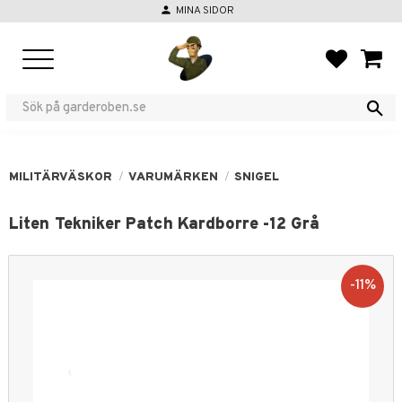
person
MINA SIDOR
Meny
FAVORIT
KUND
MILITÄRVÄSKOR
VARUMÄRKEN
SNIGEL
Liten Tekniker Patch Kardborre -12 Grå
11
%