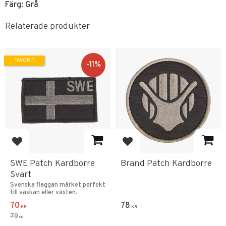
Färg: Grå
Relaterade produkter
FAVORIT
11
%
Lägg till i favoriter
Lägg till i favoriter
SWE Patch Kardborre
Brand Patch Kardborre
Svart
Svenska flaggan märket perfekt
till väskan eller västen.
70
78
KR
KR
79
KR