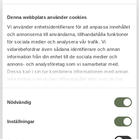
FAVORIT
FAVORIT
12
%
Denna webbplats använder cookies
Vi använder enhetsidentifierare för att anpassa innehållet
och annonserna till användarna, tillhandahålla funktioner
för sociala medier och analysera vår trafik. Vi
vidarebefordrar även sådana identifierare och annan
information från din enhet till de sociala medier och
Lägg till i favoriter
Lägg till i favoriter
annons- och analysföretag som vi samarbetar med.
Liten Läkaremärke
Liten Blank Patch
Dessa kan i sin tur kombinera informationen med annan
Patch Kardborre -12 Grå
Kardborre -13 Grå
information som du har tillhandahållit eller som de har
Märk enkelt din utrustning.
samlat in när du har använt deras tjänster.
61
79
KR
KR
S
69
KR
Nödvändig
a
m
t
Inställningar
y
FAVORIT
FAVORIT
11
%
c