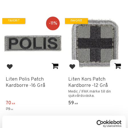
FAVORIT
FAVORIT
11
%
Lägg till i favoriter
Lägg till i favoriter
Liten Polis Patch
Liten Kors Patch
Kardborre -16 Grå
Kardborre -12 Grå
Medic / IFAK märke till din
sjukvårdsväska.
70
59
KR
KR
79
KR