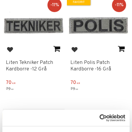
FAVORIT
11
%
11
%
Lägg till i favoriter
Lägg till i favoriter
Liten Tekniker Patch
Liten Polis Patch
Kardborre -12 Grå
Kardborre -16 Grå
70
70
KR
KR
79
79
KR
KR
FAVORIT
FAVORIT