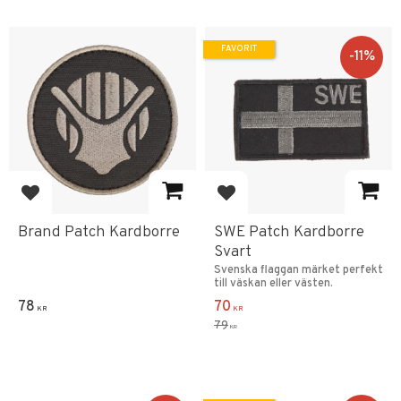
FAVORIT
11
%
Lägg till i favoriter
Lägg till i favoriter
Brand Patch Kardborre
SWE Patch Kardborre
Svart
Svenska flaggan märket perfekt
till väskan eller västen.
78
70
KR
KR
79
KR