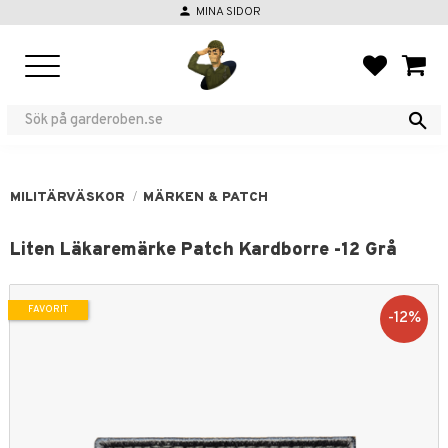
person
MINA SIDOR
Meny
FAVORIT
KUND
MILITÄRVÄSKOR
MÄRKEN & PATCH
Liten Läkaremärke Patch Kardborre -12 Grå
FAVORIT
12
%