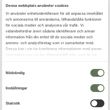
Denna webbplats använder cookies
Vi använder enhetsidentifierare för att anpassa innehållet
och annonserna till användarna, tillhandahålla funktioner
för sociala medier och analysera vår trafik. Vi
Lägg till i favoriter
Lägg till i favoriter
vidarebefordrar även sådana identifierare och annan
Stor Instruktör Patch
Liten Kors Patch
information från din enhet till de sociala medier och
Kardborre -11 Grå
Kardborre -12 Grå
annons- och analysföretag som vi samarbetar med.
Medic / IFAK märke till din
Dessa kan i sin tur kombinera informationen med annan
sjukvårdsväska.
information som du har tillhandahållit eller som de har
79
59
KR
KR
samlat in när du har använt deras tjänster.
S
Nödvändig
a
m
t
FAVORIT
Inställningar
y
c
k
Statistik
e