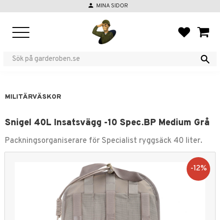
person
MINA SIDOR
Meny
FAVORIT
KUND
MILITÄRVÄSKOR
Snigel 40L Insatsvägg -10 Spec.BP Medium Grå
Packningsorganiserare för Specialist ryggsäck 40 liter.
12
%