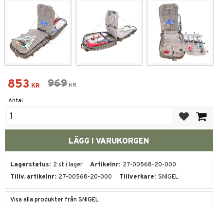
Nedsatt pris:
853
Ordinarie pris:
969
KR
KR
Antal
Lägg till i fa
Lagerstatus
2 st i lager
Artikelnr
27-00568-20-000
Tillv. artikelnr
27-00568-20-000
Tillverkare
SNIGEL
Visa alla produkter från SNIGEL