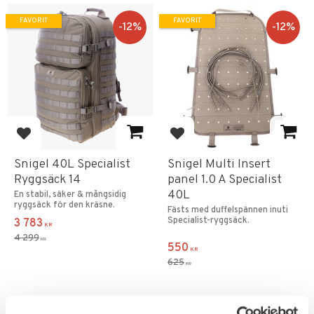
FAVORIT
FAVORIT
12
%
12
%
Lägg till i favoriter
Lägg till i favoriter
Snigel 40L Specialist
Snigel Multi Insert
Ryggsäck 14
panel 1.0 A Specialist
40L
En stabil, säker & mångsidig
ryggsäck för den kräsne.
Fästs med duffelspännen inuti
Specialist-ryggsäck.
3 783
KR
4 299
KR
550
KR
625
KR