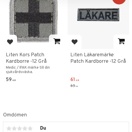
Lägg till i favoriter
Lägg till i favoriter
Liten Kors Patch
Liten Läkaremärke
Kardborre -12 Grå
Patch Kardborre -12 Grå
Medic / IFAK märke till din
sjukvårdsväska.
59
61
KR
KR
69
KR
Omdömen
Du