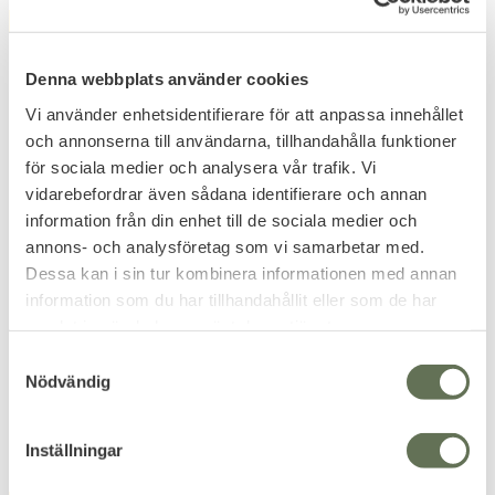
FAVORIT
FAVORIT
12
%
12
%
Denna webbplats använder cookies
Vi använder enhetsidentifierare för att anpassa innehållet
och annonserna till användarna, tillhandahålla funktioner
för sociala medier och analysera vår trafik. Vi
vidarebefordrar även sådana identifierare och annan
Lägg till i favoriter
Lägg till i favoriter
information från din enhet till de sociala medier och
Snigel 30L Specialist
Snigel Multi Insert
annons- och analysföretag som vi samarbetar med.
Ryggsäck
panel 1.0 A Specialist
Dessa kan i sin tur kombinera informationen med annan
30L
Med ett välutvecklat
information som du har tillhandahållit eller som de har
mångsidigt system som slår det
Organisera din Specialist-
samlat in när du har använt deras tjänster.
mesta i funktionalitet.
ryggsäck.
2 886
KR
S
3 279
KR
515
Nödvändig
KR
a
585
KR
m
t
Inställningar
y
c