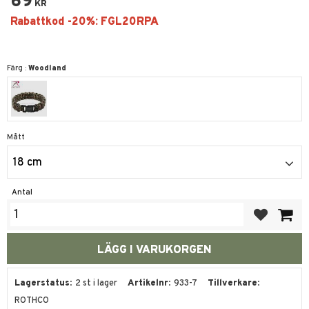
69
KR
Färg :
Woodland
Mått
18 cm
Antal
Lägg till i fa
Lagerstatus
2 st i lager
Artikelnr
933-7
Tillverkare
ROTHCO