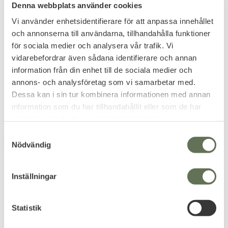
Denna webbplats använder cookies
Lägg till i favoriter
Lägg till i favoriter
Vi använder enhetsidentifierare för att anpassa innehållet
Rothco Paracord
EDCX Paracord
och annonserna till användarna, tillhandahålla funktioner
Armband med kompass
Armband Solomon
för sociala medier och analysera vår trafik. Vi
Tillverkade i Ukraina.
vidarebefordrar även sådana identifierare och annan
99
79
KR
KR
information från din enhet till de sociala medier och
annons- och analysföretag som vi samarbetar med.
Dessa kan i sin tur kombinera informationen med annan
information som du har tillhandahållit eller som de har
samlat in när du har använt deras tjänster.
S
FAVORIT
Nödvändig
a
m
t
Inställningar
y
c
k
Statistik
e
Lägg till i favoriter
Lägg till i favoriter