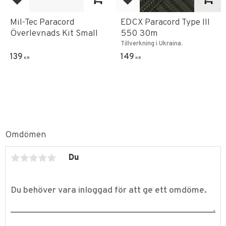
Lägg till i favoriter
Lägg till i favoriter
Mil-Tec Paracord
EDCX Paracord Type III
Överlevnads Kit Small
550 30m
Tillverkning i Ukraina.
139
149
KR
KR
Omdömen
Du