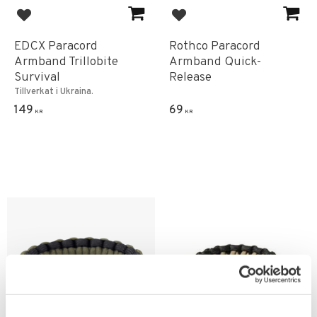
Lägg till i favoriter
Lägg till i favoriter
EDCX Paracord
Rothco Paracord
Armband Trillobite
Armband Quick-
Survival
Release
Tillverkat i Ukraina.
149
69
KR
KR