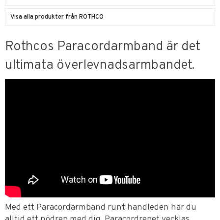
Visa alla produkter från ROTHCO
Rothcos Paracordarmband är det
ultimata överlevnadsarmbandet.
Med ett Paracordarmband runt handleden har du
alltid ett nödrep med dig. Paracordrepet vecklas