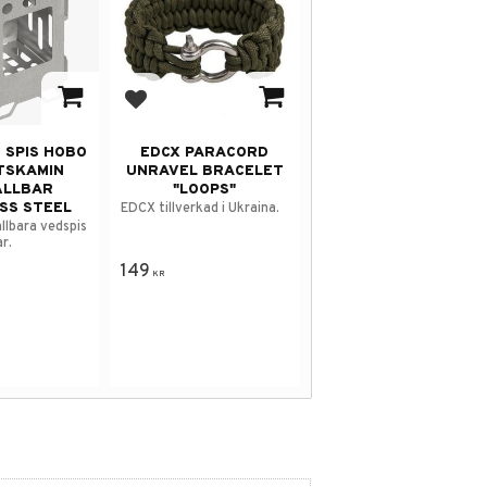
 i favoriter
Lägg till i favoriter
 SPIS HOBO
EDCX PARACORD
TSKAMIN
UNRAVEL BRACELET
ÄLLBAR
"LOOPS"
SS STEEL
EDCX tillverkad i Ukraina.
llbara vedspis
ar.
149
KR