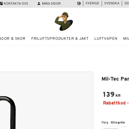
SVERIGE
SVENSKA
SE
act_mail
KONTAKTA OSS
person
MINA SIDOR
NGOR & SKOR
FRILUFTSPRODUKTER & JAKT
LUFTVAPEN
MI
Mil-Tec Pa
139
KR
Färg :
Olivgrön