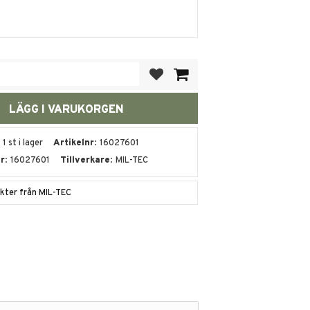
Lägg till i favoriter
1 st i lager
Artikelnr
16027601
nr
16027601
Tillverkare
MIL-TEC
ukter från MIL-TEC