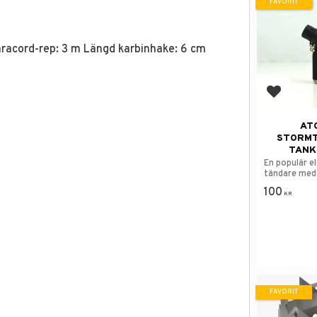
FAVORIT
racord-rep: 3 m Längd karbinhake: 6 cm
Lägg till
AT
STORM
TANK
En populär el
tändare med
flammor.
100
KR
FAVORIT