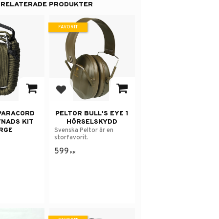
RELATERADE PRODUKTER
FAVORIT
 i favoriter
Lägg till i favoriter
 PARACORD
PELTOR BULL'S EYE 1
NADS KIT
HÖRSELSKYDD
RGE
Svenska Peltor är en
storfavorit.
599
KR