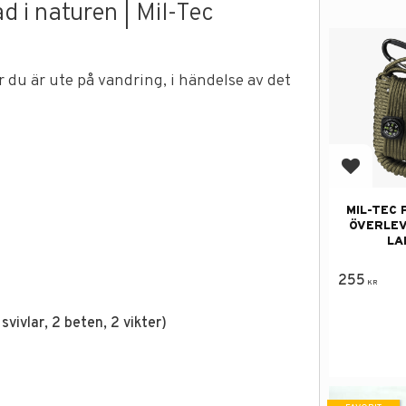
d i naturen | Mil-Tec
är du är ute på vandring, i händelse av det
Lägg till
MIL-TEC
ÖVERLEV
LA
255
KR
 svivlar, 2 beten, 2 vikter)