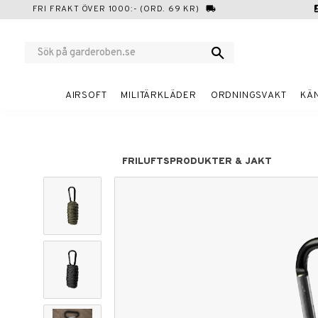
FRI FRAKT ÖVER 1000:- (ORD. 69 KR)
local_shipping
cont
AIRSOFT
MILITÄRKLÄDER
ORDNINGSVAKT
KÄ
FRILUFTSPRODUKTER & JAKT