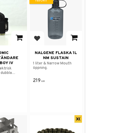
FAVORIT
 i favoriter
Lägg till i favoriter
OMIC
NALGENE FLASKA 1L
TÄNDARE
NM SUSTAIN
BOY IV
1 liter & Narrow Mouth
öppning.
ektrisk
 dubbla
219
KR