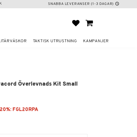
K
SNABBA LEVERANSER (1-3 DAGAR)
schedule
FAVORITER
KUNDVAGN
LITÄRVÄSKOR
TAKTISK UTRUSTNING
KAMPANJER
racord Överlevnads Kit Small