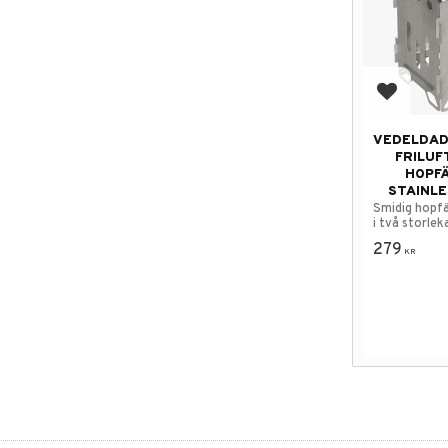
Lägg till
VEDELDAD
FRILUF
HOPF
STAINLE
Smidig hopfä
i två storlek
279
KR