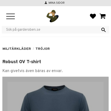
person
MINA SIDOR
Meny
FAVORIT
KUND
MILITÄRKLÄDER
TRÖJOR
Robust OV T-shirt
Kan givetvis även bäras av envar.