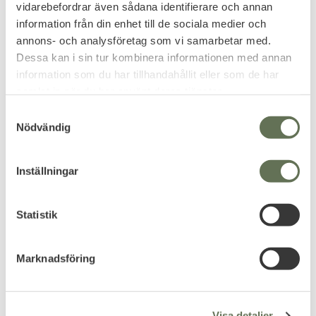
vidarebefordrar även sådana identifierare och annan
information från din enhet till de sociala medier och
annons- och analysföretag som vi samarbetar med.
FAVORIT
Dessa kan i sin tur kombinera informationen med annan
information som du har tillhandahållit eller som de har
samlat in när du har använt deras tjänster.
S
Nödvändig
a
m
t
Lägg till i favoriter
Lägg till i favoriter
Inställningar
y
Robust OV Skjortjacka
Robust Ordningsvakt
c
Ordningsvakt
Båtmössa OV Emblem
k
Statistik
Skjortjacka i polisens utförande
Fodrad båtmössa smuts, vatten
i varpsatin.
& oljeavvisande.
e
875
539
s
KR
KR
Marknadsföring
v
a
l
Visa detaljer