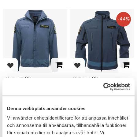
44
%
Lägg till i favoriter
Lägg till i favoriter
Robust OV
Robust OV
Sommarjacka
Softshelljacka
Ordningsvakt
Ordningsvakt
Jackan är vattenavvisande &
Tillverkad av vävt stretch
har foder i meshnylon.
material på utsidan som ger
Denna webbplats använder cookies
utomordentlig slittålighet
1 099
999
KR
KR
Vi använder enhetsidentifierare för att anpassa innehållet
1 795
KR
och annonserna till användarna, tillhandahålla funktioner
för sociala medier och analysera vår trafik. Vi