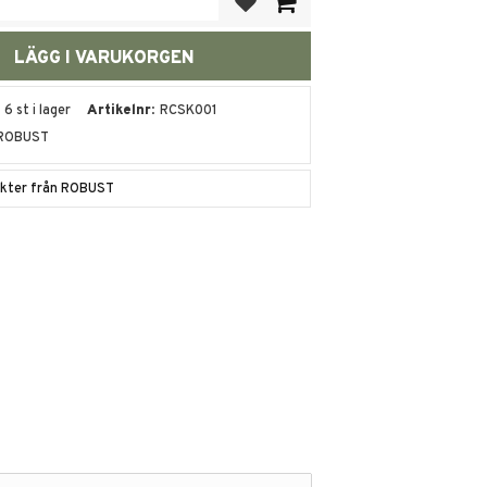
6 st i lager
Artikelnr
RCSK001
ROBUST
dukter från ROBUST