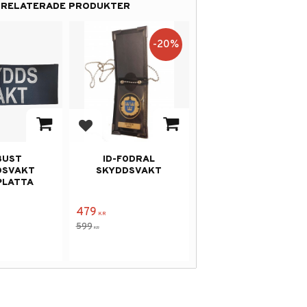
RELATERADE PRODUKTER
20
%
 i favoriter
Lägg till i favoriter
BUST
ID-FODRAL
DSVAKT
SKYDDSVAKT
PLATTA
479
KR
599
KR