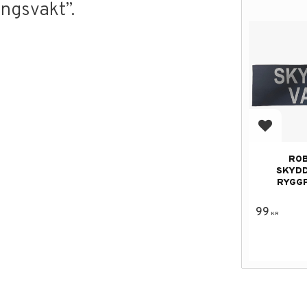
ngsvakt”.
Lägg till
RO
SKYD
RYGG
99
KR