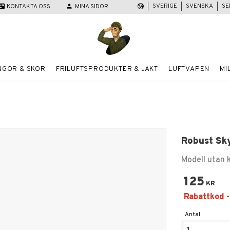
SVERIGE
SVENSKA
SE
act_mail
KONTAKTA OSS
person
MINA SIDOR
NGOR & SKOR
FRILUFTSPRODUKTER & JAKT
LUFTVAPEN
MI
Robust Sk
Modell utan 
125
KR
Antal