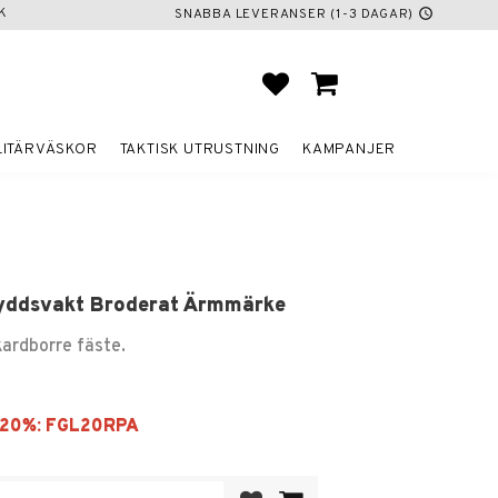
K
SNABBA LEVERANSER (1-3 DAGAR)
schedule
FAVORITER
KUNDVAGN
LITÄRVÄSKOR
TAKTISK UTRUSTNING
KAMPANJER
yddsvakt Broderat Ärmmärke
kardborre fäste.
Lägg till i favoriter