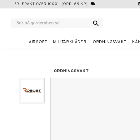
FRI FRAKT ÖVER 1000:- (ORD. 69 KR)
local_shipping
cont
AIRSOFT
MILITÄRKLÄDER
ORDNINGSVAKT
KÄ
ORDNINGSVAKT