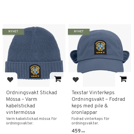
NYHET
NYHET
Lägg till i favoriter
Lägg till i favoriter
Ordningsvakt Stickad
Texstar Vinterkeps
Mössa – Varm
Ordningsvakt – Fodrad
kabelstickad
keps med pile &
vintermössa
öronlappar
Varm kabelstickad mössa för
Fodrad vinterkeps för
ordningsvakter.
ordningsvakter.
459
KR