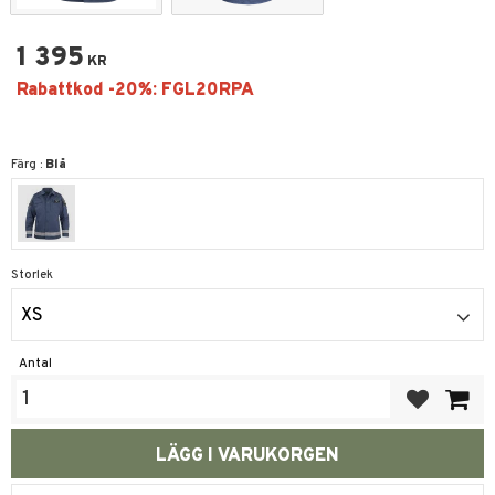
1 395
KR
Färg :
Blå
Storlek
XS
Antal
Lägg till i fa