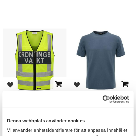
Lägg till i favoriter
Lägg till i favoriter
Robust OV Reflexväst
Robust OV T-shirt
Traditionell reflexväst för
Kan givetvis även bäras av
ordningsvakt.
envar.
479
149
KR
KR
Denna webbplats använder cookies
Vi använder enhetsidentifierare för att anpassa innehållet