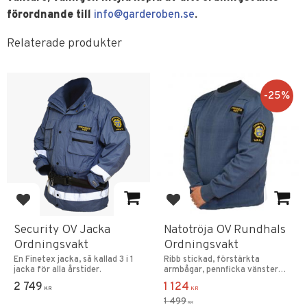
förordnande till
info@garderoben.se
.
Relaterade produkter
25
%
Lägg till i favoriter
Lägg till i favoriter
Security OV Jacka
Natotröja OV Rundhals
Ordningsvakt
Ordningsvakt
En Finetex jacka, så kallad 3 i 1
Ribb stickad, förstärkta
jacka för alla årstider.
armbågar, pennficka vänster
ärm & mikrofonfäste
2 749
1 124
KR
KR
1 499
KR