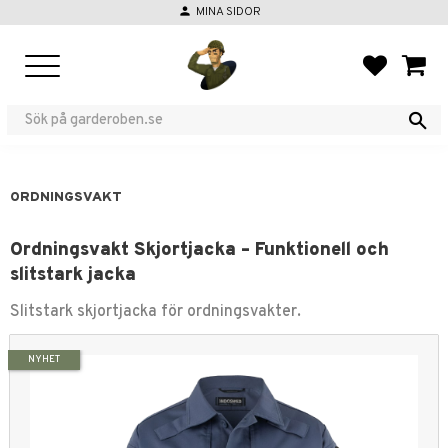
person
MINA SIDOR
Meny
FAVORIT
KUND
ORDNINGSVAKT
Ordningsvakt Skjortjacka – Funktionell och
slitstark jacka
Slitstark skjortjacka för ordningsvakter.
NYHET