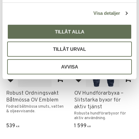
l
Visa detaljer
FAVORIT
NYHET
TILLÅT ALLA
TILLÅT URVAL
AVVISA
Lägg till i favoriter
Lägg till i favoriter
Robust Ordningsvakt
OV Hundförarbyxa –
Båtmössa OV Emblem
Slitstarka byxor för
aktiv tjänst
Fodrad båtmössa smuts, vatten
& oljeavvisande.
Robusta hundförarbyxor för
aktiv användning.
539
1 599
KR
KR