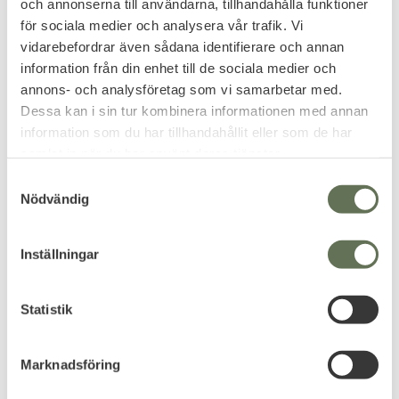
och annonserna till användarna, tillhandahålla funktioner
för sociala medier och analysera vår trafik. Vi
vidarebefordrar även sådana identifierare och annan
information från din enhet till de sociala medier och
44
%
annons- och analysföretag som vi samarbetar med.
Dessa kan i sin tur kombinera informationen med annan
information som du har tillhandahållit eller som de har
samlat in när du har använt deras tjänster.
S
Nödvändig
a
m
Lägg till i favoriter
Lägg till i favoriter
t
Inställningar
Robust OV
Robust OV
y
Sommarjacka
Softshelljacka
c
Ordningsvakt
Ordningsvakt
k
Statistik
Jackan är vattenavvisande &
Tillverkad av vävt stretch
e
har foder i meshnylon.
material på utsidan som ger
utomordentlig slittålighet
1 099
999
s
KR
KR
Marknadsföring
1 795
v
KR
a