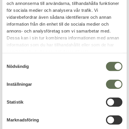
behöva ta av nyckelhållaren.
och annonserna till användarna, tillhandahålla funktioner
Funkar såklart också som hållare för blip snabb
för sociala medier och analysera vår trafik. Vi
passage eller ID-kort.
vidarebefordrar även sådana identifierare och annan
information från din enhet till de sociala medier och
Välj din favorit design i menyn.
annons- och analysföretag som vi samarbetar med.
Relaterade produkter
Dessa kan i sin tur kombinera informationen med annan
information som du har tillhandahållit eller som de har
samlat in när du har använt deras tjänster.
FAVORIT
12
%
S
Nödvändig
a
m
t
Inställningar
y
c
k
Statistik
Lägg till i favoriter
e
Snigel Modulär
s
Marknadsföring
Nyckelhållare -05 Svart
v
Fäst den på bältet, västen eller