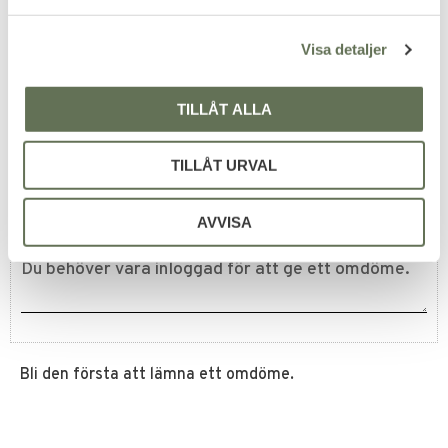
a
en utrustningsväska.
l
149
KR
Visa detaljer
169
KR
TILLÅT ALLA
Omdömen
TILLÅT URVAL
Du
AVVISA
Bli den första att lämna ett omdöme.