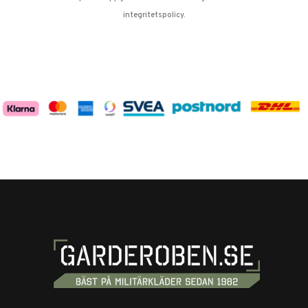
integritetspolicy
.