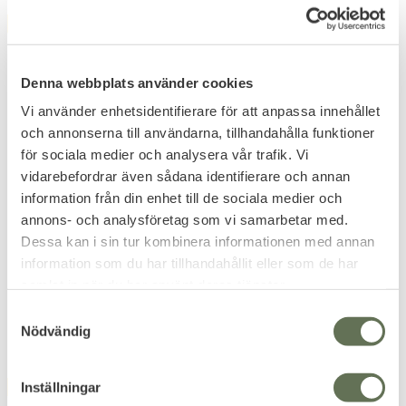
FAVORIT
FAVORIT
12
%
12
%
Denna webbplats använder cookies
Vi använder enhetsidentifierare för att anpassa innehållet
och annonserna till användarna, tillhandahålla funktioner
för sociala medier och analysera vår trafik. Vi
vidarebefordrar även sådana identifierare och annan
Lägg till i favoriter
Lägg till i favoriter
information från din enhet till de sociala medier och
Snigel Utrustningssele
Snigel Dold Enkelsidig
annons- och analysföretag som vi samarbetar med.
Dold Dubbelsidig
Utrustningsele 11
Dessa kan i sin tur kombinera informationen med annan
Populär sele för polis.
Populär enkelsidig
utrustningssele.
information som du har tillhandahållit eller som de har
1 222
809
samlat in när du har använt deras tjänster.
KR
KR
1 389
919
KR
KR
S
Nödvändig
a
m
t
Inställningar
FAVORIT
y