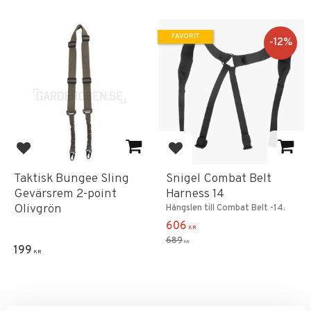
FAVORIT
12
%
Lägg till i favoriter
Lägg till i favoriter
Taktisk Bungee Sling
Snigel Combat Belt
Gevärsrem 2-point
Harness 14
Olivgrön
Hängslen till Combat Belt -14.
606
KR
689
KR
199
KR