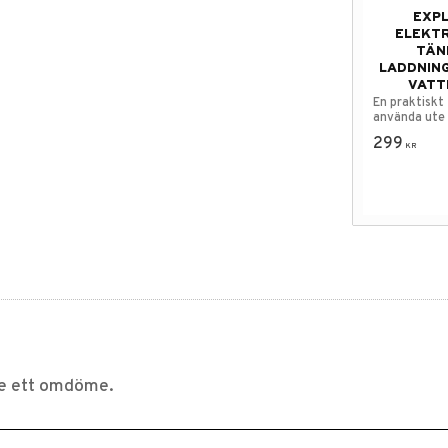
EXP
ELEKTR
TÄN
LADDNIN
VATT
En praktiskt
använda ute i
299
KR