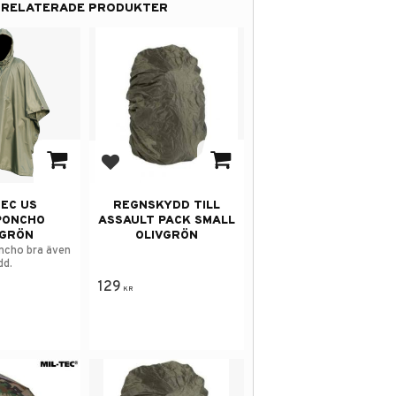
RELATERADE PRODUKTER
 i favoriter
Lägg till i favoriter
TEC US
REGNSKYDD TILL
PONCHO
ASSAULT PACK SMALL
VGRÖN
OLIVGRÖN
ncho bra även
dd.
129
KR