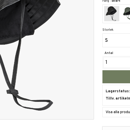
Färg :
Svart
Storlek
S
Antal
Lagerstatus
Tillv. artikel
Visa alla prod