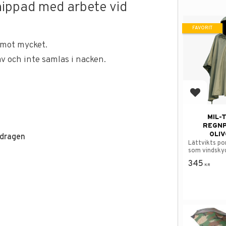
knippad med arbete vid
FAVORIT
 emot mycket.
 av och inte samlas i nacken.
Lägg till
MIL-
REGN
OLI
rdragen
Lättvikts po
som vindsky
345
KR