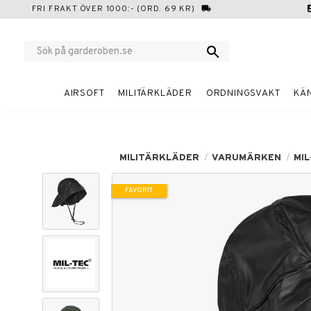
FRI FRAKT ÖVER 1000:- (ORD. 69 KR)
local_shipping
cont
AIRSOFT
MILITÄRKLÄDER
ORDNINGSVAKT
KÄ
MILITÄRKLÄDER
VARUMÄRKEN
MIL
FAVORIT