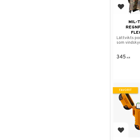
Lägg till
MIL-
REGN
FLE
Lättvikts po
som vindsky
345
KR
FAVORIT
Lägg till