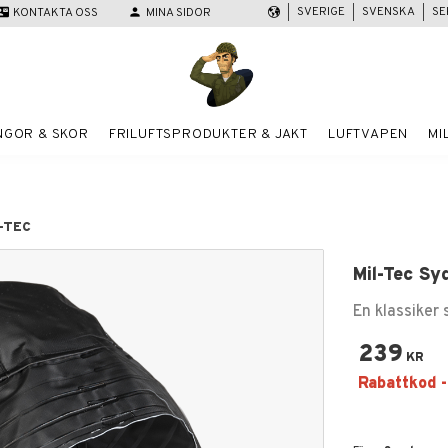
SVERIGE
SVENSKA
SE
act_mail
KONTAKTA OSS
person
MINA SIDOR
NGOR & SKOR
FRILUFTSPRODUKTER & JAKT
LUFTVAPEN
MI
-TEC
Mil-Tec Sy
En klassiker 
239
KR