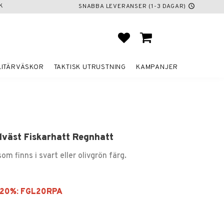
K
SNABBA LEVERANSER (1-3 DAGAR)
schedule
FAVORITER
KUNDVAGN
LITÄRVÄSKOR
TAKTISK UTRUSTNING
KAMPANJER
dväst Fiskarhatt Regnhatt
som finns i svart eller olivgrön färg.