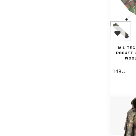
Lägg till
MIL-TEC
POCKET 
WOO
149
KR