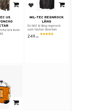
 i favoriter
Lägg till i favoriter
TEC US
MIL-TEC REGNROCK
PONCHO
LÅNG
CTAR
En lätt & lång regnrock
som täcker dina ben.
ncho bra även
dd.
249
KR
 i favoriter