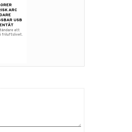
LORER
ISK ARC
DARE
GSBAR USB
ENTÄT
 tändare att
 friluftslivet.