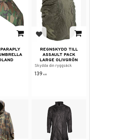
 i favoriter
Lägg till i favoriter
 PARAPLY
REGNSKYDD TILL
UMBRELLA
ASSAULT PACK
DLAND
LARGE OLIVGRÖN
Skydda din ryggsäck
139
KR