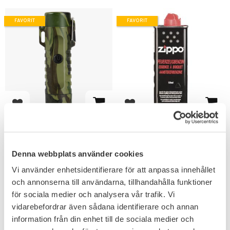
FAVORIT
FAVORIT
Lägg till i favoriter
Lägg till i favoriter
Elektrisk Arc Tändare
Zippo Tändare Bränsle
WP
Original
Vattentät laddningsbar med
Det optimala bränslet till din
Denna webbplats använder cookies
USB & ficklampa.
Zippo tändare.
299
99
Vi använder enhetsidentifierare för att anpassa innehållet
KR
KR
och annonserna till användarna, tillhandahålla funktioner
för sociala medier och analysera vår trafik. Vi
vidarebefordrar även sådana identifierare och annan
information från din enhet till de sociala medier och
FAVORIT