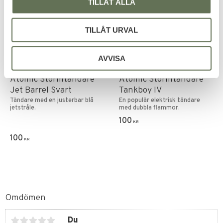
TILLÅT ALLA
TILLÅT URVAL
AVVISA
Lägg till i favoriter
Lägg till i favoriter
Atomic Stormtändare
Atomic Stormtändare
Jet Barrel Svart
Tankboy IV
Tändare med en justerbar blå
En populär elektrisk tändare
jetstråle.
med dubbla flammor.
100
KR
100
KR
Omdömen
Du