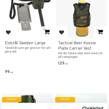
Lägg till i favoriter
Lägg till i favoriter
Eldstål Sweden Large
Tactical Beer Koozie
Plate Carrier Vest
Tändstål som ger gnistor för att
göra eld.
Klä din flaska eller burk med stil
på campingen.
129
KR
99
KR
FAVORIT
FAVORIT