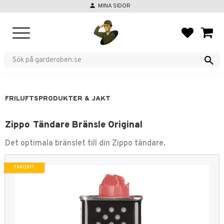
person
MINA SIDOR
Meny
FAVORIT
KUND
FRILUFTSPRODUKTER & JAKT
Zippo Tändare Bränsle Original
Det optimala bränslet till din Zippo tändare.
FAVORIT