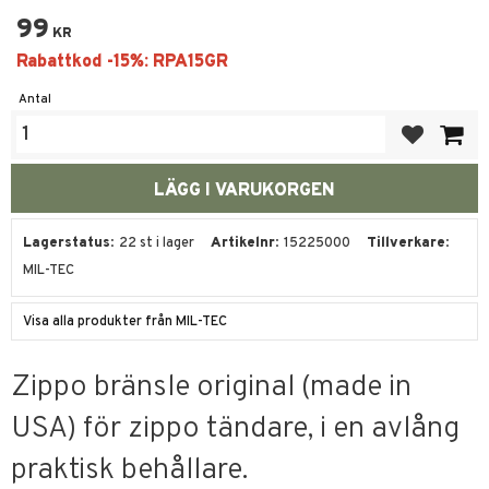
99
KR
Antal
Lägg till i fa
Lagerstatus
22 st i lager
Artikelnr
15225000
Tillverkare
MIL-TEC
Visa alla produkter från MIL-TEC
Zippo bränsle original (made in
USA) för zippo tändare, i en avlång
praktisk behållare.