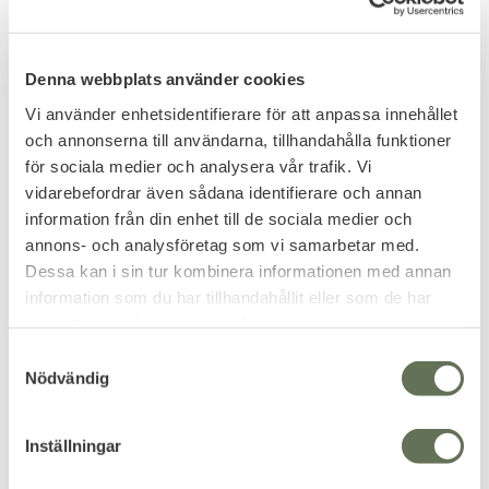
Denna webbplats använder cookies
Vi använder enhetsidentifierare för att anpassa innehållet
och annonserna till användarna, tillhandahålla funktioner
Lägg till i favoriter
Lägg till i favoriter
för sociala medier och analysera vår trafik. Vi
Elektrisk Arc Tändare
Atomic Stormtändare
vidarebefordrar även sådana identifierare och annan
WP
Tankboy IV
information från din enhet till de sociala medier och
Vattentät laddningsbar med
En populär elektrisk tändare
annons- och analysföretag som vi samarbetar med.
USB & ficklampa.
med dubbla flammor.
100
Dessa kan i sin tur kombinera informationen med annan
KR
information som du har tillhandahållit eller som de har
299
KR
samlat in när du har använt deras tjänster.
S
Nödvändig
a
m
t
FAVORIT
Inställningar
y
c