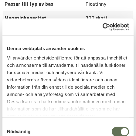
Passar till typ av bas
Picatinny
Magasinkapacitet
300 skott
Reciever
Komposit
Lägen
Semi & Full Auto
Denna webbplats använder cookies
Vi använder enhetsidentifierare för att anpassa innehållet
Hop Up
Ja. justerbar
och annonserna till användarna, tillhandahålla funktioner
för sociala medier och analysera vår trafik. Vi
Batteri-spänning
8,4 V
vidarebefordrar även sådana identifierare och annan
information från din enhet till de sociala medier och
Relaterade produkter
annons- och analysföretag som vi samarbetar med.
Dessa kan i sin tur kombinera informationen med annan
information som du har tillhandahållit eller som de har
samlat in när du har använt deras tjänster.
S
Nödvändig
a