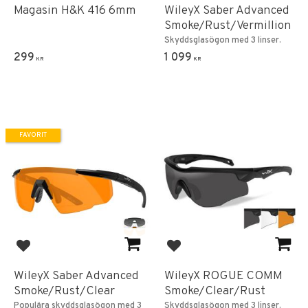
Magasin H&K 416 6mm
WileyX Saber Advanced
Smoke/Rust/Vermillion
Skyddsglasögon med 3 linser.
299
1 099
KR
KR
FAVORIT
Lägg till i favoriter
Lägg till i favoriter
WileyX Saber Advanced
WileyX ROGUE COMM
Smoke/Rust/Clear
Smoke/Clear/Rust
Populära skyddsglasögon med 3
Skyddsglasögon med 3 linser.