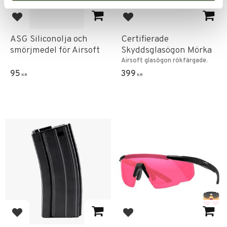
Lägg till i favoriter
Lägg till i favoriter
ASG Siliconolja och
Certifierade
smörjmedel för Airsoft
Skyddsglasögon Mörka
Airsoft glasögon rökfärgade.
95
399
KR
KR
Lägg till i favoriter
Lägg till i favoriter