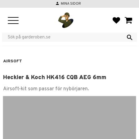
person
MINA SIDOR
Meny
FAVORIT
KUND
AIRSOFT
Heckler & Koch HK416 CQB AEG 6mm
Airsoft-kit som passar för nybörjaren.