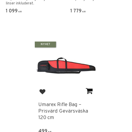
linser inkluderat.
1 099
1 779
KR
KR
NYHET
Lägg till i favoriter
Umarex Rifle Bag –
Prisvärd Gevärsväska
120 cm
499
KR