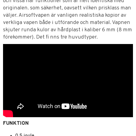
och vissa har funktioner som är helt identiska med
originalen. som säkerhet, oavsett vilken prisklass man
väljer. Airsoftvapen är vanligen realistiska kopior av
verkliga vapen både i utförande och material. Vapnen
skjuter runda kulor av hårdplast i kaliber 6 mm (8 mm
förekommer). Det fi nns tre huvudtyper.
FUNKTION