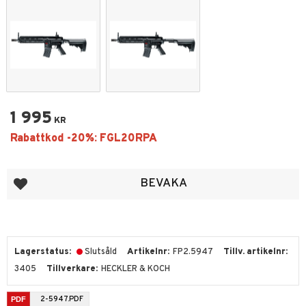
1 995
KR
Lägg till i favoriter
BEVAKA
Lagerstatus
Slutsåld
Artikelnr
FP2.5947
Tillv. artikelnr
3405
Tillverkare
HECKLER & KOCH
2-5947.PDF