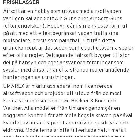
PRISKLASSER
Airsoft är en hobby som utövas med airsoftvapen,
vanligen kallade Soft Air Guns eller Air Soft Guns
(efter engelskan). Hobbyn går i sin enklaste form ut
på att med ett effektbegränsat vapen träffa sina
motspelare, precis som paintball. Utifrån detta
grundkoncept är det sedan vanligt att utövarna spelar
efter olika regler. Deltagande i airsoft bygger till stor
del på hänsyn och eget ansvar och föreningar som
sysslar med airsoft har ofta stränga regler angående
hanteringen av utrustningen.
UMAREX är marknadsledare inom licenserade
airsoftvapen och erbjuder ett utbud från de mest
kända varumärken som t.ex. Heckler & Koch och
Walther. Alla modeller från Umarex genomgår en
noggrann kontroll för att möta högsta kraven på såväl
kvalitet av airsoftvapen: fjäderdrivna, gasdrivna och
eldrivna. Modellerna är ofta tillverkade helt i metall