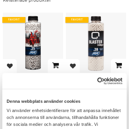
Relaterade produkter
FAVORIT
FAVORIT
Lägg till i favoriter
Lägg till i favoriter
ASG Blaster Devil 0,25g
ASG Airsoft BB Q
Airsoft BB 3300 st
Blaster 3300 kulor
Passar låg effekt & fjäderdrivna
Airsoft replikor.
Denna webbplats använder cookies
179
KR
Vi använder enhetsidentifierare för att anpassa innehållet
159
KR
och annonserna till användarna, tillhandahålla funktioner
för sociala medier och analysera vår trafik. Vi