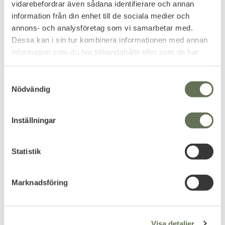
vidarebefordrar även sådana identifierare och annan
information från din enhet till de sociala medier och
annons- och analysföretag som vi samarbetar med.
FAVORIT
15
%
Dessa kan i sin tur kombinera informationen med annan
information som du har tillhandahållit eller som de har
samlat in när du har använt deras tjänster.
S
Nödvändig
a
m
Lägg till i favoriter
Lägg till i favoriter
t
Inställningar
y
Mechanix Wear Original
Mechanix Wear FastFit
c
Handskar
Taktiska Handskar
k
Statistik
Skapad för att klara av de
Kvalitets handskar gjorda för
tuffaste utmaningarna du kan
att snabbt kunna dras på.
e
ställa de inför.
449
235
s
KR
KR
Marknadsföring
276
v
KR
a
l
Visa detaljer