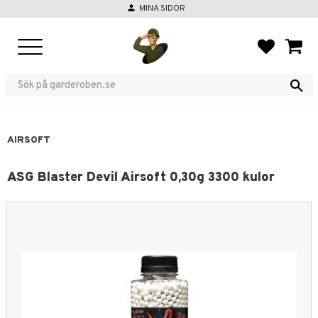
person
MINA SIDOR
Meny
FAVORIT
KUND
AIRSOFT
ASG Blaster Devil Airsoft 0,30g 3300 kulor