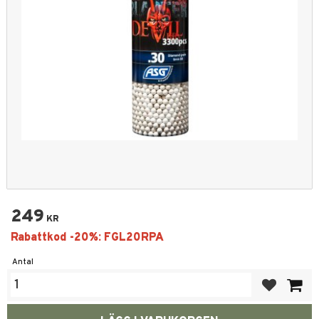
249
KR
Antal
Lägg till i fa