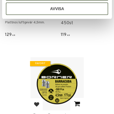
Lägg till i favoriter
Lägg till i favoriter
AVVISA
BSA Master Target
BSA Blue Star Heavy
Flathead 4,5mm 450st
Domed Diaboler 4,5mm
450st
Plattnos luftgevär 4,5mm.
129
119
KR
KR
FAVORIT
Lägg till i favoriter