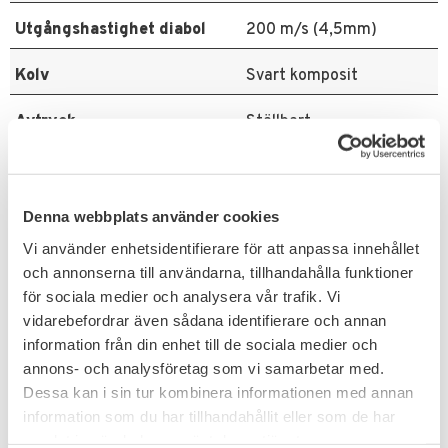
Utgångshastighet diabol
200 m/s (4,5mm)
Kolv
Svart komposit
Avtryck
Ställbart
Säkring
Automatisk
Kolvtyp
Montecarlo
Denna webbplats använder cookies
Vi använder enhetsidentifierare för att anpassa innehållet
Relaterade produkter
och annonserna till användarna, tillhandahålla funktioner
för sociala medier och analysera vår trafik. Vi
vidarebefordrar även sådana identifierare och annan
FAVORIT
information från din enhet till de sociala medier och
annons- och analysföretag som vi samarbetar med.
Dessa kan i sin tur kombinera informationen med annan
information som du har tillhandahållit eller som de har
samlat in när du har använt deras tjänster.