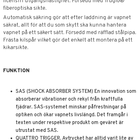
licensfri utgångshastighet. Försedd med Truglo®
fiberoptiska sikte.
Automatisk säkring gör att efter laddning är vapnet
säkrat, allt för att du som skytt ska kunna hantera
vapnet på ett säkert sätt. Försedd med räfflad stålpipa.
Frästa kilspår vilket gör det enkelt att montera på ett
kikarsikte.
FUNKTION
SAS (SHOCK ABSORBER SYSTEM) En innovation som
absorberar vibrationer och rekyl från kraftfulla
fjädrar. SAS-systemet minskar påfrestningar på
optiken och ökar vapnets livslängd. Det framgår i
texten under respektive produkt om geväret är
utrustat med SAS.
QUATTRO TRIGGER. Avtrycket har alltid varit lite av