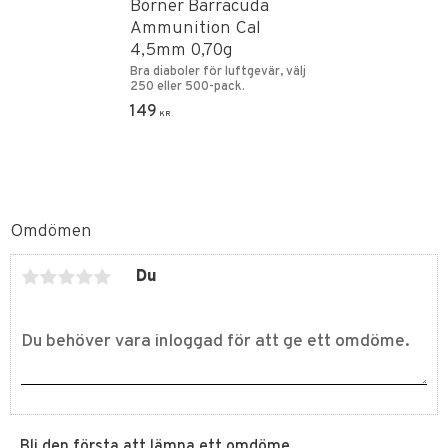
Borner Barracuda
Ammunition Cal
4,5mm 0,70g
Bra diaboler för luftgevär, välj
250 eller 500-pack.
149
KR
Omdömen
Du
Bli den första att lämna ett omdöme.