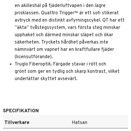
en akilleshäl på fjäderluftvapen i den lägre
prisklassen. Quattro Trigger™ är ett sofi stikerat
avtryck med en distinkt avfyrningscykel. QT har ett
”äkta” tvåstegssystem, vars första steg minskar
upphaket och därmed minskar släpet och ökar
säkerheten. Tryckets hårdhet påverkas inte
nämnvärt om vapnet har en kraftfullare fjäder
(licensutförande).
Truglo Fiberoptik. Färgade stavar i rött och
grönt som ger en tydlig och skarp kontrast, vilket
underlättar skyttet avsevärt.
SPECIFIKATION
Tillverkare
Hatsan