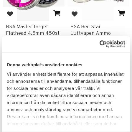
Lägg till i favoriter
Lägg till i favoriter
BSA Master Target
BSA Red Star
Flathead 4,5mm 450st
Luftvapen Ammo
Crowned Head 4.5mm
Plattnos luftgevär 4,5mm.
450pcs
129
129
KR
KR
Denna webbplats använder cookies
Vi använder enhetsidentifierare för att anpassa innehållet
och annonserna till användarna, tillhandahålla funktioner
för sociala medier och analysera vår trafik. Vi
FAVORIT
FAVORIT
vidarebefordrar även sådana identifierare och annan
information från din enhet till de sociala medier och
annons- och analysföretag som vi samarbetar med.
Dessa kan i sin tur kombinera informationen med annan
information som du har tillhandahållit eller som de har
samlat in när du har använt deras tjänster.