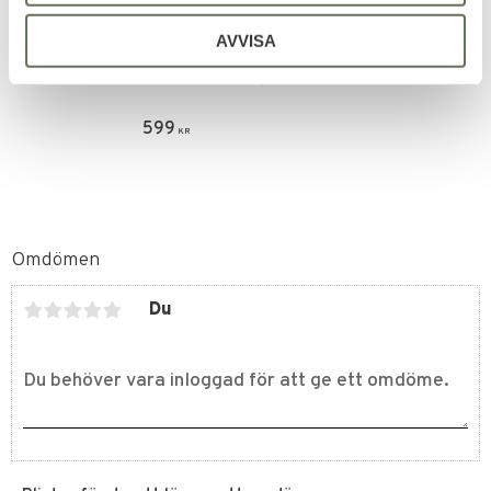
Lägg till i favoriter
AVVISA
Swiss Arms Roterande
Måltavla för 4,5mm
599
KR
Omdömen
Du