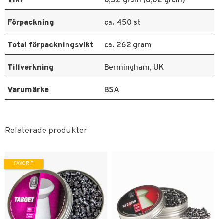
Vikt
0,52 gram (8,02 grain)
Förpackning
ca. 450 st
Total förpackningsvikt
ca. 262 gram
Tillverkning
Bermingham, UK
Varumärke
BSA
Relaterade produkter
FAVORIT