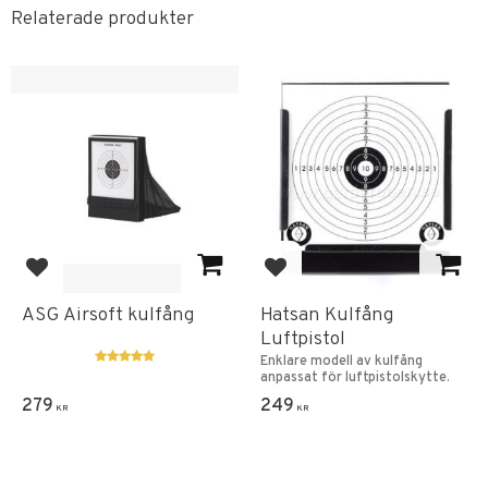
Relaterade produkter
Lägg till i favoriter
Lägg till i favoriter
ASG Airsoft kulfång
Hatsan Kulfång
Luftpistol
Enklare modell av kulfång
anpassat för luftpistolskytte.
279
249
KR
KR