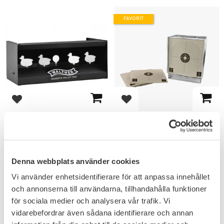
FAVORIT
Lägg till i favoriter
Lägg till i favoriter
Walther Knockdown
Hatsan Kulfång High
Birds Kulfång
Power Metall
Luftvapen
Vinklad kraftig kulfång med
måltavlor för luftgevär.
Mycket underhållande kulfång
Denna webbplats använder cookies
helautomatisk modell.
1 295
369
Vi använder enhetsidentifierare för att anpassa innehållet
KR
KR
och annonserna till användarna, tillhandahålla funktioner
för sociala medier och analysera vår trafik. Vi
vidarebefordrar även sådana identifierare och annan