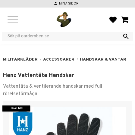
person
MINA SIDOR
Meny
FAVORIT
KUND
MILITÄRKLÄDER
ACCESSOARER
HANDSKAR & VANTAR
Hanz Vattentäta Handskar
Vattentäta & ventilerande handskar med full
rörelseförmåga.
UTGÅENDE