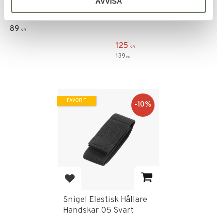
AVVISA
Kraftig, lätt fodrad
arbetshandske i mjukt slittålig
nötläder.
89
KR
125
KR
139
KR
FAVORIT
10
%
Lägg till i favoriter
Snigel Elastisk Hållare
Handskar 05 Svart