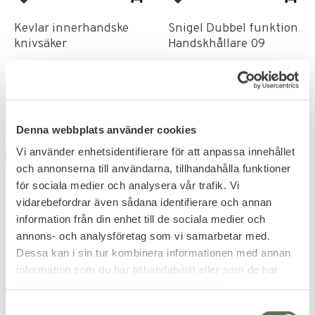
Lägg till i favoriter
Lägg till i favoriter
Kevlar innerhandske
Snigel Dubbel funktion
knivsäker
Handskhållare 09
149
228
KR
KR
259
KR
Denna webbplats använder cookies
Vi använder enhetsidentifierare för att anpassa innehållet
UTGÅENDE
36
%
och annonserna till användarna, tillhandahålla funktioner
för sociala medier och analysera vår trafik. Vi
vidarebefordrar även sådana identifierare och annan
information från din enhet till de sociala medier och
annons- och analysföretag som vi samarbetar med.
Dessa kan i sin tur kombinera informationen med annan
information som du har tillhandahållit eller som de har
Lägg till i favoriter
Lägg till i favoriter
samlat in när du har använt deras tjänster.
Klarus E3 High
Mil-Tec Bältesväska
S