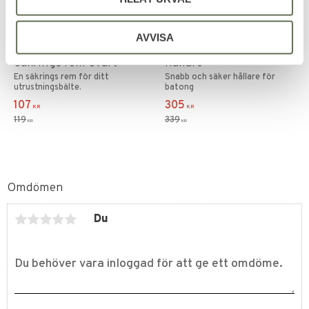
Lägg till i favoriter
Lägg till i favoriter
AVVISA
Snigel Bälte Stängning
Snigel Teleskop batong
Säkrings rem Svart
hållare
En säkrings rem för ditt
Snabb och säker hållare för
utrustningsbälte.
batong
107
305
KR
KR
119
339
KR
KR
Omdömen
Du