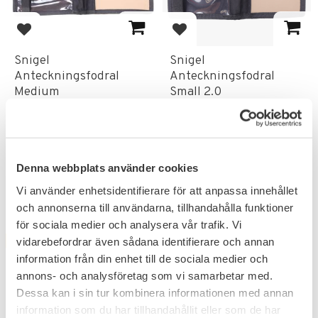
Lägg till i favoriter
Lägg till i favoriter
Snigel
Snigel
Anteckningsfodral
Anteckningsfodral
Medium
Small 2.0
Populärt anteckningsblock för
Med skrivplån på både insidan &
polis & militär.
utsidan.
298
281
KR
KR
339
319
KR
KR
Denna webbplats använder cookies
Vi använder enhetsidentifierare för att anpassa innehållet
och annonserna till användarna, tillhandahålla funktioner
för sociala medier och analysera vår trafik. Vi
vidarebefordrar även sådana identifierare och annan
FAVORIT
12
%
10
%
information från din enhet till de sociala medier och
annons- och analysföretag som vi samarbetar med.
Dessa kan i sin tur kombinera informationen med annan
information som du har tillhandahållit eller som de har