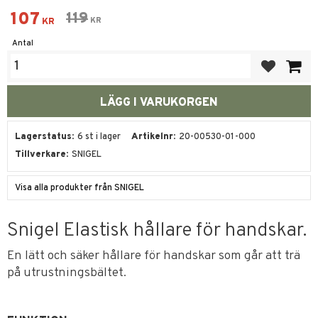
Nedsatt pris:
107
Ordinarie pris:
119
KR
KR
Antal
Lägg till i fa
Lagerstatus
6 st i lager
Artikelnr
20-00530-01-000
Tillverkare
SNIGEL
Visa alla produkter från SNIGEL
Snigel Elastisk hållare för handskar.
En lätt och säker hållare för handskar som går att trä
på utrustningsbältet.