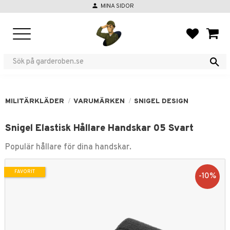
person
MINA SIDOR
Meny
FAVORIT
KUND
MILITÄRKLÄDER
VARUMÄRKEN
SNIGEL DESIGN
Snigel Elastisk Hållare Handskar 05 Svart
Populär hållare för dina handskar.
FAVORIT
10
%