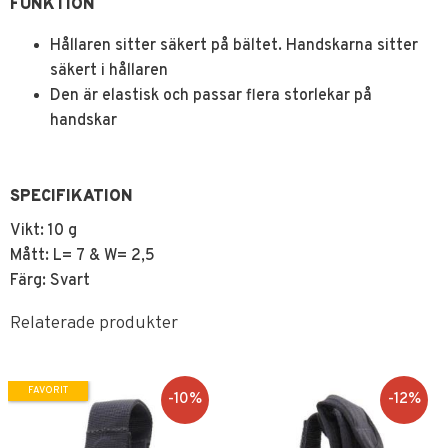
FUNKTION
Hållaren sitter säkert på bältet. Handskarna sitter
säkert i hållaren
Den är elastisk och passar flera storlekar på
handskar
SPECIFIKATION
Vikt: 10 g
Mått: L= 7 & W= 2,5
Färg: Svart
Relaterade produkter
FAVORIT
10
%
12
%