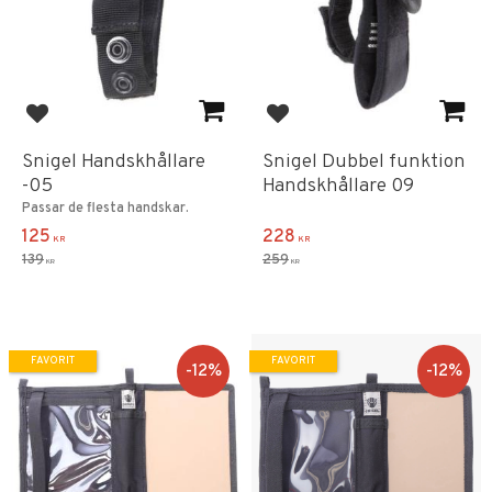
Lägg till i favoriter
Lägg till i favoriter
Snigel Handskhållare
Snigel Dubbel funktion
-05
Handskhållare 09
Passar de flesta handskar.
125
228
KR
KR
139
259
KR
KR
FAVORIT
FAVORIT
12
%
12
%