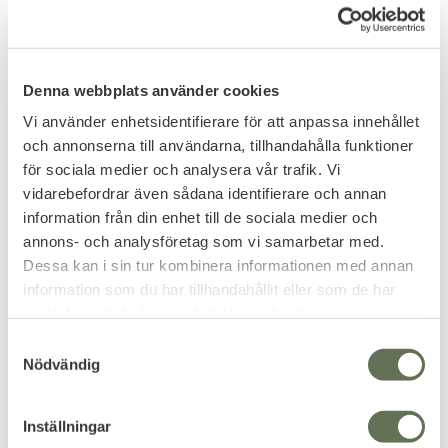
FAVORIT
Denna webbplats använder cookies
Vi använder enhetsidentifierare för att anpassa innehållet
och annonserna till användarna, tillhandahålla funktioner
för sociala medier och analysera vår trafik. Vi
Lägg till i favoriter
Lägg till i favoriter
vidarebefordrar även sådana identifierare och annan
Cybergun Army
ASG Blaster Devil 0,25g
information från din enhet till de sociala medier och
Armaments 1911 R30-
Airsoft BB 3300 st
annons- och analysföretag som vi samarbetar med.
3B Blowback 6mm
Dessa kan i sin tur kombinera informationen med annan
Airsoft replika helt i metall som
information som du har tillhandahållit eller som de har
drivs med Green Gas.
samlat in när du har använt deras tjänster.
1 595
159
KR
KR
S
Nödvändig
a
m
t
Inställningar
FAVORIT
y