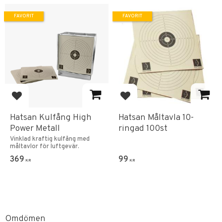
FAVORIT
FAVORIT
Lägg till i favoriter
Lägg till i favoriter
Hatsan Kulfång High
Hatsan Måltavla 10-
Power Metall
ringad 100st
Vinklad kraftig kulfång med
måltavlor för luftgevär.
369
99
KR
KR
Omdömen