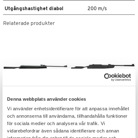
Utgångshastighet diabol
200 m/s
Relaterade produkter
Lägg till i favoriter
Lägg till i favoriter
Denna webbplats använder cookies
Artemis B11P 4,5mm
Hatsan Airtact PD
Vi använder enhetsidentifierare för att anpassa innehållet
10J
Luftgevär 10J
och annonserna till användarna, tillhandahålla funktioner
Fjäderdrivning & kompositstock
Lätt & smidigt luftgevär med
för sociala medier och analysera vår trafik. Vi
med tumhål.
tumhålskolv.
vidarebefordrar även sådana identifierare och annan
1 995
1 595
KR
KR