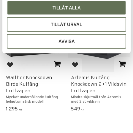
TILLÅT ALLA
FAVORIT
TILLÅT URVAL
AVVISA
Lägg till i favoriter
Lägg till i favoriter
Walther Knockdown
Artemis Kulfång
Birds Kulfång
Knockdown 2+1 Vildsvin
Luftvapen
Luftvapen
Mycket underhållande kulfång
Mindre skjutmål från Artemis
helautomatisk modell.
med 2 st vildsvin.
1 295
549
KR
KR