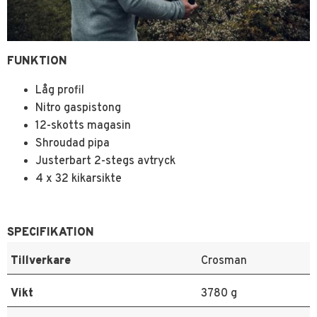
FUNKTION
Låg profil
Nitro gaspistong
12-skotts magasin
Shroudad pipa
Justerbart 2-stegs avtryck
4 x 32 kikarsikte
SPECIFIKATION
Tillverkare
Crosman
Vikt
3780 g