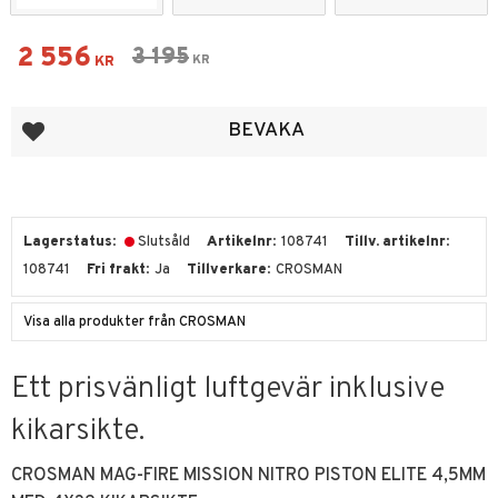
Nedsatt pris:
2 556
Ordinarie pris:
3 195
KR
KR
Lägg till i favoriter
BEVAKA
Lagerstatus
Slutsåld
Artikelnr
108741
Tillv. artikelnr
108741
Fri frakt
Ja
Tillverkare
CROSMAN
Visa alla produkter från CROSMAN
Ett prisvänligt luftgevär inklusive
kikarsikte.
CROSMAN MAG-FIRE MISSION NITRO PISTON ELITE 4,5MM