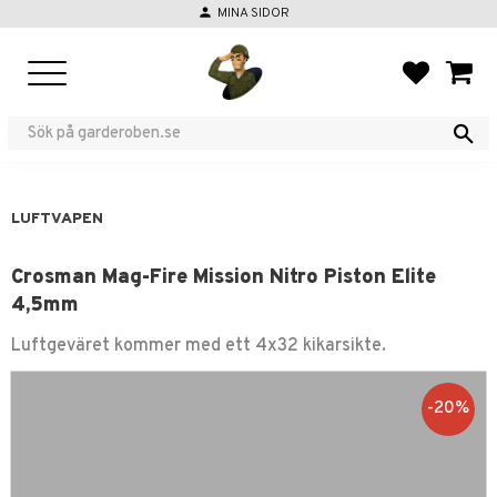
person
MINA SIDOR
Meny
FAVORIT
KUND
LUFTVAPEN
Crosman Mag-Fire Mission Nitro Piston Elite
4,5mm
Luftgeväret kommer med ett 4x32 kikarsikte.
20
%