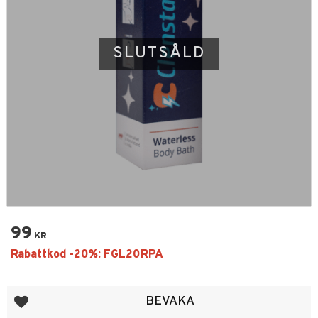
SLUTSÅLD
99
KR
Lägg till i favoriter
BEVAKA