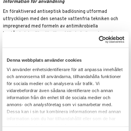
Information för användning
En föraktiverad antiseptisk badlösning utformad
uttryckligen med den senaste vattenfria tekniken och
impregnerad med formeln av antimikrobiella
beståndsdelar för att säkerställa bekväm och smidig
applicering av en steril hud.
Relaterade produkter
Denna webbplats använder cookies
Vi använder enhetsidentifierare för att anpassa innehållet
och annonserna till användarna, tillhandahålla funktioner
för sociala medier och analysera vår trafik. Vi
vidarebefordrar även sådana identifierare och annan
information från din enhet till de sociala medier och
annons- och analysföretag som vi samarbetar med.
Dessa kan i sin tur kombinera informationen med annan
information som du har tillhandahållit eller som de har
Lägg till i favoriter
samlat in när du har använt deras tjänster.