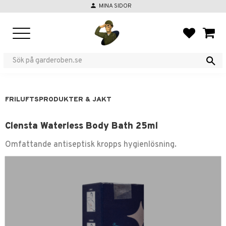
person
MINA SIDOR
Meny
FAVORIT
KUND
FRILUFTSPRODUKTER & JAKT
Clensta Waterless Body Bath 25ml
Omfattande antiseptisk kropps hygienlösning.