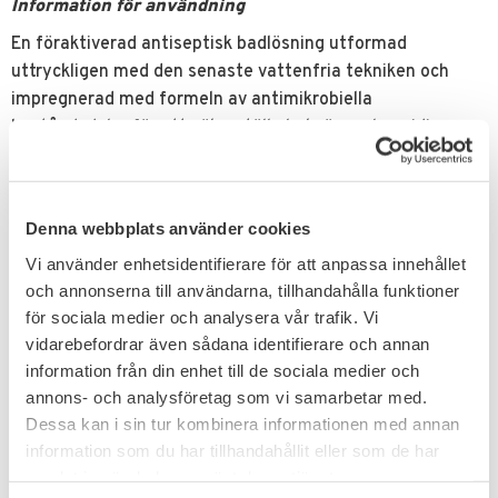
Information för användning
En föraktiverad antiseptisk badlösning utformad
uttryckligen med den senaste vattenfria tekniken och
impregnerad med formeln av antimikrobiella
beståndsdelar för att säkerställa bekväm och smidig
applicering av en steril hud.
Relaterade produkter
Denna webbplats använder cookies
Vi använder enhetsidentifierare för att anpassa innehållet
och annonserna till användarna, tillhandahålla funktioner
för sociala medier och analysera vår trafik. Vi
vidarebefordrar även sådana identifierare och annan
information från din enhet till de sociala medier och
annons- och analysföretag som vi samarbetar med.
Dessa kan i sin tur kombinera informationen med annan
information som du har tillhandahållit eller som de har
Lägg till i favoriter
samlat in när du har använt deras tjänster.