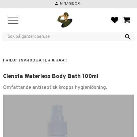
person
MINA SIDOR
Meny
FAVORIT
KUND
FRILUFTSPRODUKTER & JAKT
Clensta Waterless Body Bath 100ml
Omfattande antiseptisk kropps hygienlösning.