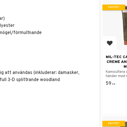
FAVORIT
ar)
olyester
mögel/förmultnande
Lägg till
MIL-TEC 
CREME AN
M
Kamouflera d
ig att användas (inkluderar: damasker,
händer med r
 full 3-D splittrande woodland
mönster.
59
KR
FAVORIT