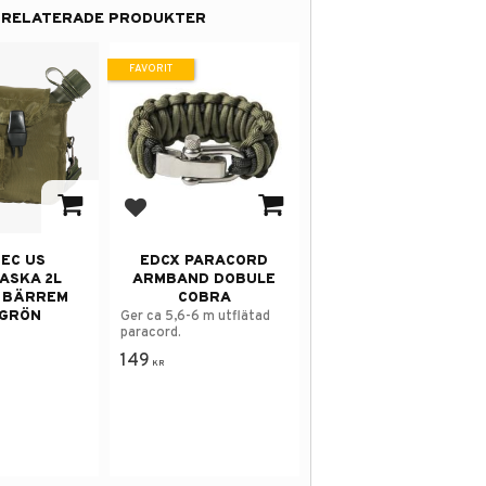
RELATERADE PRODUKTER
FAVORIT
 i favoriter
Lägg till i favoriter
TEC US
EDCX PARACORD
ASKA 2L
ARMBAND DOBULE
 BÄRREM
COBRA
VGRÖN
Ger ca 5,6-6 m utflätad
paracord.
149
KR