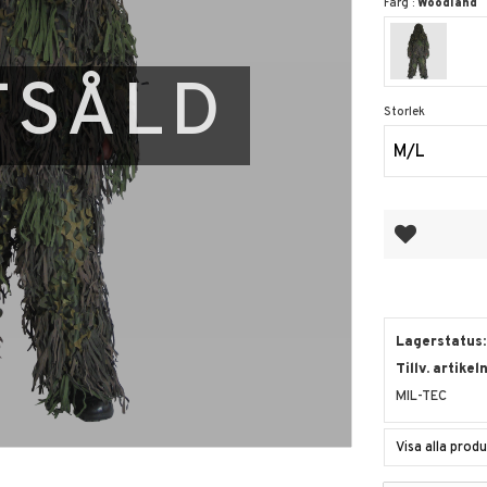
Färg :
Woodland
TSÅLD
Storlek
M/L
Lägg till i fa
Lagerstatus
Tillv. artikel
MIL-TEC
Visa alla prod