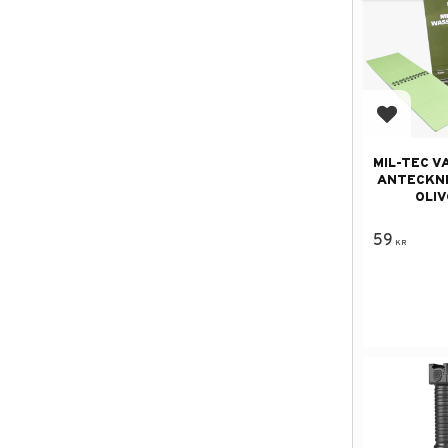
Lägg till
MIL-TEC 
ANTECKN
OLI
59
KR