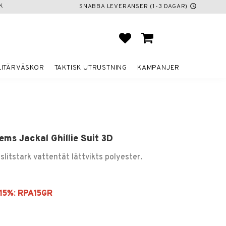
K
SNABBA LEVERANSER (1-3 DAGAR)
schedule
FAVORITER
KUNDVAGN
LITÄRVÄSKOR
TAKTISK UTRUSTNING
KAMPANJER
ms Jackal Ghillie Suit 3D
 slitstark vattentät lättvikts polyester.