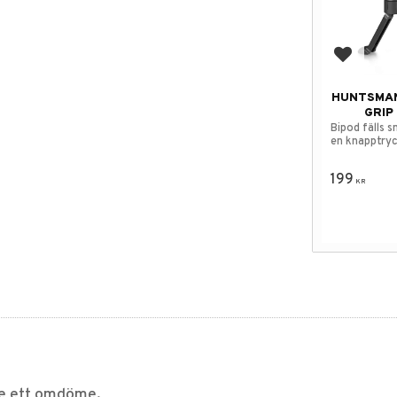
Lägg till
HUNTSMAN
GRIP
Bipod fälls 
en knapptryc
199
KR