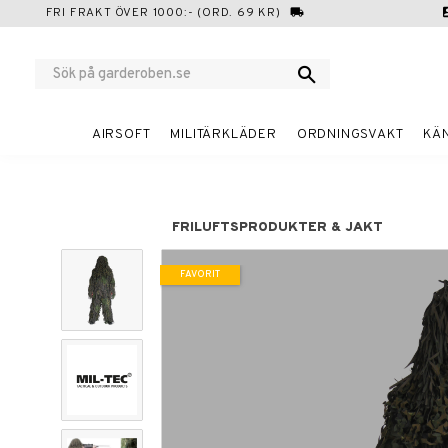
FRI FRAKT ÖVER 1000:- (ORD. 69 KR)
local_shipping
cont
AIRSOFT
MILITÄRKLÄDER
ORDNINGSVAKT
KÄ
FRILUFTSPRODUKTER & JAKT
FAVORIT