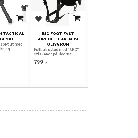
 i favoriter
Lägg till i favoriter
 TACTICAL
BIG FOOT FAST
 BIPOD
AIRSOFT HJÄLM PJ
OLIVGRÖN
snabbt ut med
kning.
Fullt utrustad med "ARC"
stilskenor på sidorna.
799
KR