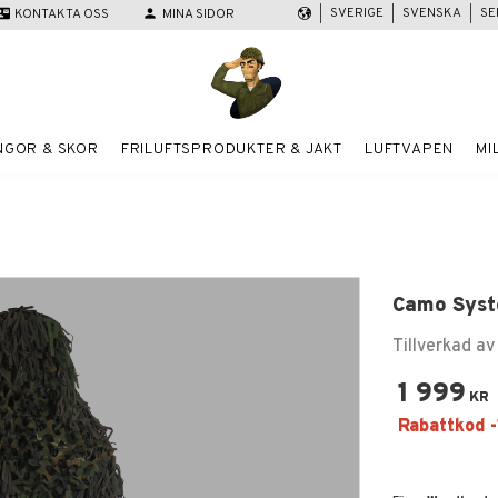
SVERIGE
SVENSKA
SE
act_mail
KONTAKTA OSS
person
MINA SIDOR
NGOR & SKOR
FRILUFTSPRODUKTER & JAKT
LUFTVAPEN
MI
Camo Syste
Tillverkad av
1 999
KR