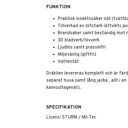
FUNKTION
Praktisk insektssäker nät (tvättb
Tillverkad av slitstark lättvikts p
Brandsäker samt beständig mot 
3D bladverk/lövverk
Ljudlös samt prasselfri
Miljövänlig (giftfri)
Vattentät
Dräkten levereras komplett och är färd
separat huva samt lång jacka , allt i en
kamouflagenät).
SPECIFIKATION
Licens: STURM / Mil-Tec