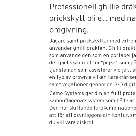
Professionell ghillie drä
prickskytt bli ett med na
omgivning.
Jägare samt prickskyttar med extre
använder ghilli dräkten. Ghilli dräk
som använde den som en portabel jak
det gaeliska ordet för "pojke", som
tjänsteman som assisterar vid jakt el
en typ av brownie vilken karaktäriser
samt vegationer genom en 3-D digit
Camo Systems ger din en fullt profe
kamouflagenätssystem som både är f
Den har skiftande färgkombinationer
att för att osynliggöra din kontur, s
du vill vara diskret.