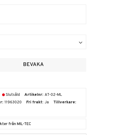
voriter
BEVAKA
Slutsåld
Artikelnr
AT-02-ML
nr
11963020
Fri frakt
Ja
Tillverkare
ukter från MIL-TEC