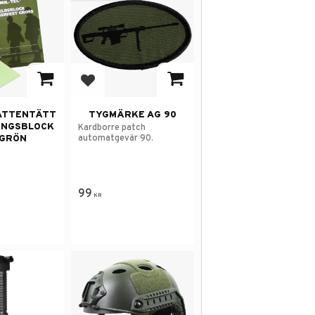
 i favoriter
Lägg till i favoriter
VATTENTÄTT
TYGMÄRKE AG 90
INGSBLOCK
Kardborre patch
automatgevär 90.
VGRÖN
99
KR