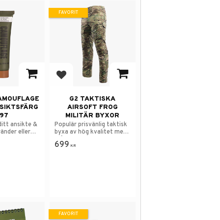
FAVORIT
 i favoriter
Lägg till i favoriter
CAMOUFLAGE
G2 TAKTISKA
SIKTSFÄRG
AIRSOFT FROG
97
MILITÄR BYXOR
itt ansikte &
Populär prisvänlig taktisk
änder eller
byxa av hög kvalitet med
många funktioner.
699
KR
FAVORIT