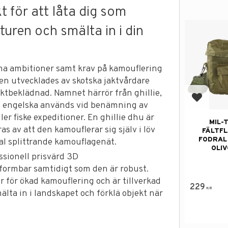
kt för att låta dig som
turen och smälta in i din
ma ambitioner samt krav på kamouflering
ten utvecklades av skotska jaktvårdare
tbeklädnad. Namnet härrör från ghillie,
Lägg till
 på engelska används vid benämning av
ler fiske expeditioner. En ghillie dhu är
MIL-
as av att den kamouflerar sig själv i löv
FÄLTFL
FODRAL
al splittrande kamouflagenät.
OLI
ssionell prisvärd 3D
ormbar samtidigt som den är robust.
 för ökad kamouflering och är tillverkad
229
KR
mälta in i landskapet och förklä objekt när