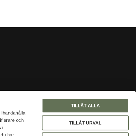
INFORMATION
TILLÅT ALLA
Om oss
illhandahålla
ifierare och
Faq
TILLÅT URVAL
vi
Blogg
 du har
Mina sidor