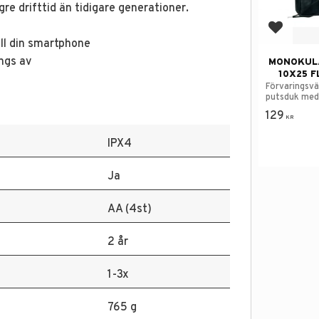
re drifttid än tidigare generationer.
Lägg till
ill din smartphone
ngs av
MONOKUL
10X25 
Förvaringsv
putsduk medf
129
KR
IPX4
Ja
AA (4st)
2 år
1-3x
765 g