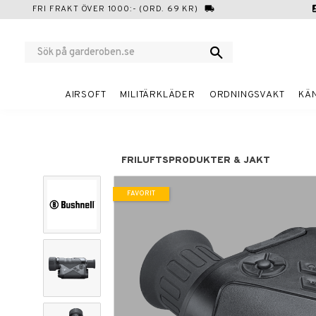
FRI FRAKT ÖVER 1000:- (ORD. 69 KR)
local_shipping
cont
AIRSOFT
MILITÄRKLÄDER
ORDNINGSVAKT
KÄ
FRILUFTSPRODUKTER & JAKT
FAVORIT