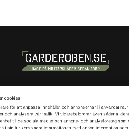
OSS
HANDLA
r cookies
tan 20
Köpvillkor
rare för att anpassa innehållet och annonserna till användarna, t
tockholm
er och analysera vår trafik. Vi vidarebefordrar även sådana ident
Kundtjänst
 enhet till de sociala medier och annons- och analysföretag som 
Frakt & leverans
r:
 i sin tur kombinera informationen med annan information som
Reklamation & retur