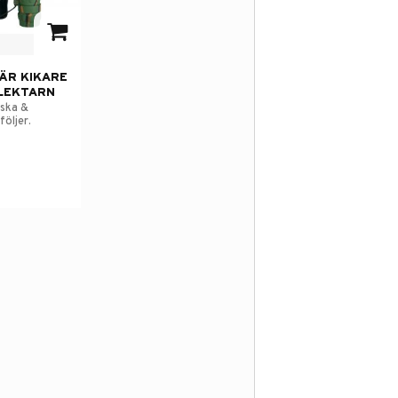
 i favoriter
ÄR KIKARE
FLEKTARN
äska &
öljer.