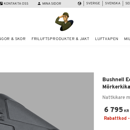
SVERIGE
SVENSKA
SE
act_mail
KONTAKTA OSS
person
MINA SIDOR
NGOR & SKOR
FRILUFTSPRODUKTER & JAKT
LUFTVAPEN
MI
Bushnell 
Mörkerkik
Nattkikare m
6 795
KR