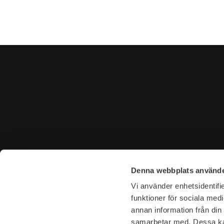
KONTAKTA OSS
BESÖK 
Denna webbplats använde
Tel. +46 (0)8-31 44 40
Tegnérga
Vi använder enhetsidentifie
E-mail. info@garderoben.se
113 59 S
funktioner för sociala medi
annan information från din
Telefontider:
Öppettide
samarbetar med. Dessa kan