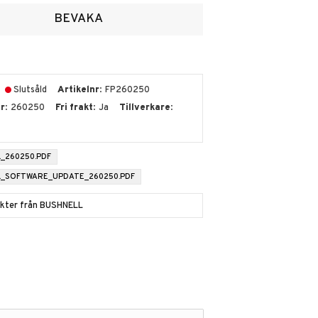
voriter
BEVAKA
Slutsåld
Artikelnr
FP260250
nr
260250
Fri frakt
Ja
Tillverkare
_260250.PDF
_SOFTWARE_UPDATE_260250.PDF
dukter från BUSHNELL