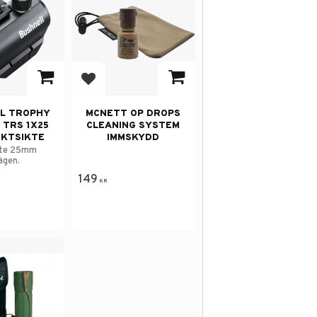
 i favoriter
Lägg till i favoriter
L TROPHY
MCNETT OP DROPS
 TRS 1X25
CLEANING SYSTEM
KTSIKTE
IMMSKYDD
kte 25mm
lägen.
149
KR