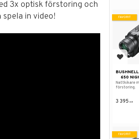
ed 3x optisk förstoring och
 spela in video!
FAVORIT
Lägg till
BUSHNELL
650 NIG
Nattkikare 
förstoring.
3 395
KR
FAVORIT