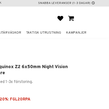
K
SNABBA LEVERANSER (1-3 DAGAR)
schedule
FAVORITER
KUNDVAGN
LITÄRVÄSKOR
TAKTISK UTRUSTNING
KAMPANJER
Equinox Z2 6x50mm Night Vision
are
ed 1-3x förstoring.