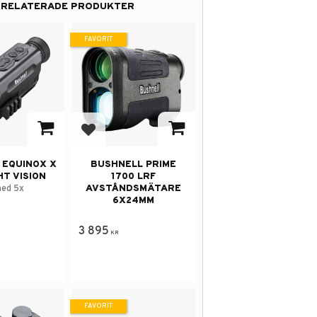
RELATERADE PRODUKTER
FAVORIT
 i favoriter
Lägg till i favoriter
 EQUINOX X
BUSHNELL PRIME
HT VISION
1700 LRF
AVSTÅNDSMÄTARE
med 5x
6X24MM
3 895
KR
FAVORIT