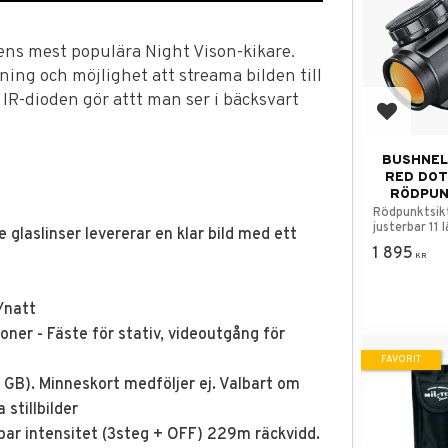
ens mest populära Night Vison-kikare.
ing och möjlighet att streama bilden till
IR-dioden gör attt man ser i bäcksvart
Lägg till
BUSHNEL
RED DOT
RÖDPUN
Rödpunktsi
justerbar 11 
 glaslinser levererar en klar bild med ett
1 895
KR
/natt
ner - Fäste för stativ, videoutgång för
FAVORIT
4 GB). Minneskort medföljer ej. Valbart om
 stillbilder
bar intensitet (3steg + OFF) 229m räckvidd.