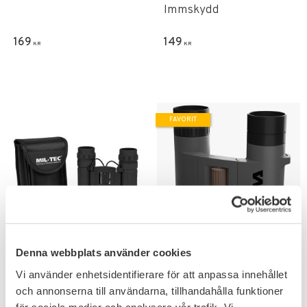
Immskydd
169
149
KR
KR
FAVORIT
Lägg till i favoriter
Lägg till i favoriter
Denna webbplats använder cookies
Mil-Tec Vikbar Kikare
Silva Kikare Scenic 8X
Metall 10x25 Svart
Vi använder enhetsidentifierare för att anpassa innehållet
Förstoring 8X & Linsdiameter
25 mm.
Förvaringsväska i nylon samt
och annonserna till användarna, tillhandahålla funktioner
putsduk inkluderat.
för sociala medier och analysera vår trafik. Vi