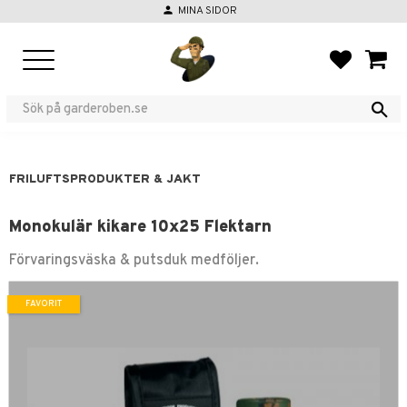
person
MINA SIDOR
Meny
FAVORIT
KUND
FRILUFTSPRODUKTER & JAKT
Monokulär kikare 10x25 Flektarn
Förvaringsväska & putsduk medföljer.
FAVORIT