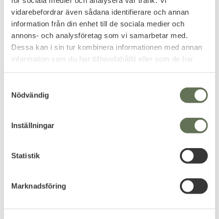
199
999
KR
KR
vidarebefordrar även sådana identifierare och annan
information från din enhet till de sociala medier och
annons- och analysföretag som vi samarbetar med.
Dessa kan i sin tur kombinera informationen med annan
information som du har tillhandahållit eller som de har
FAVORIT
samlat in när du har använt deras tjänster.
S
Nödvändig
a
m
t
Inställningar
y
c
Lägg till i favoriter
Lägg till i favoriter
k
Statistik
Mil-Tec Vikbar Kikare
Silva kikare Pocket
e
Metall 10x25 Flektarn
8X/10X
s
Förvaringsväska i nylon samt
Perfekt som extrakikare i
Marknadsföring
v
putsduk ingår.
ryggsäcken eller i byxfickan.
a
199
549
KR
KR
l