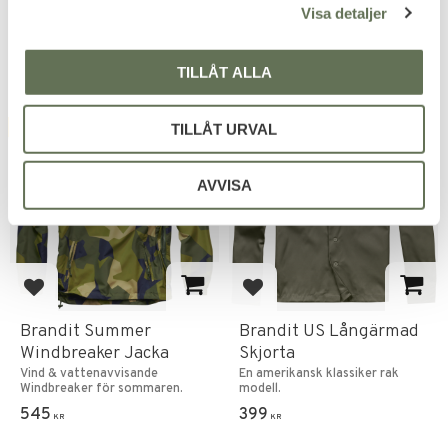
Visa detaljer
TILLÅT ALLA
TILLÅT URVAL
FAVORIT
FAVORIT
AVVISA
Lägg till i favoriter
Lägg till i favoriter
Brandit Summer
Brandit US Långärmad
Windbreaker Jacka
Skjorta
Vind & vattenavvisande
En amerikansk klassiker rak
Windbreaker för sommaren.
modell.
545
399
KR
KR