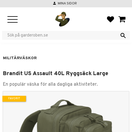
person
MINA SIDOR
Meny
FAVORIT
KUND
MILITÄRVÄSKOR
Brandit US Assault 40L Ryggsäck Large
En populär väska för alla dagliga aktiviteter.
FAVORIT