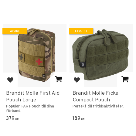
FAVORIT
FAVORIT
Lägg till i favoriter
Lägg till i favoriter
Brandit Molle First Aid
Brandit Molle Ficka
Pouch Large
Compact Pouch
Populär IFAK Pouch till dina
Perfekt till fritidsaktiviteter.
förband.
379
189
KR
KR