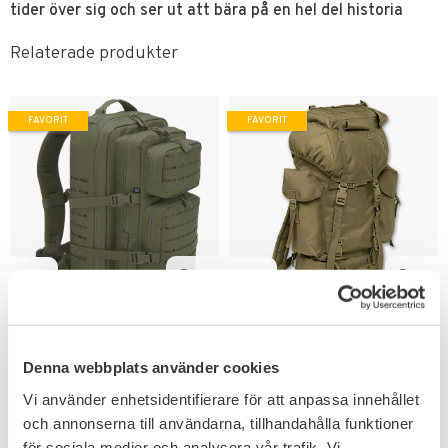
tider över sig och ser ut att bära på en hel del historia
Relaterade produkter
FAVORIT
FAVORIT
Lägg till i favoriter
Lägg till i favoriter
Brandit Cooper Assault
Brandit Fältryggsäck
40L Ryggsäck Lasercut
65L
Large
Denna webbplats använder cookies
Kampfrucksack är ett pålitligt
val för vandringen.
En funktionell ryggsäck för
Vi använder enhetsidentifierare för att anpassa innehållet
resan, gymmet, skolan eller
campingen.
och annonserna till användarna, tillhandahålla funktioner
599
499
KR
KR
för sociala medier och analysera vår trafik. Vi