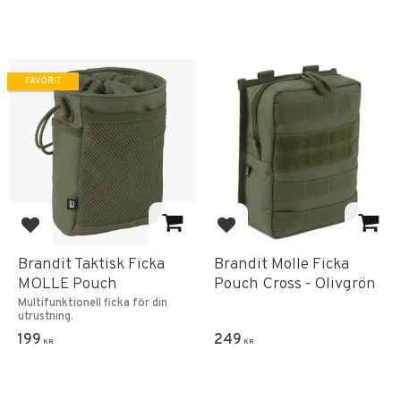
FAVORIT
Lägg till i favoriter
Lägg till i favoriter
Brandit Taktisk Ficka
Brandit Molle Ficka
MOLLE Pouch
Pouch Cross - Olivgrön
Multifunktionell ficka för din
utrustning.
199
249
KR
KR