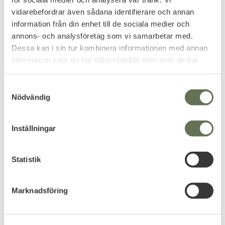
vidarebefordrar även sådana identifierare och annan
information från din enhet till de sociala medier och
annons- och analysföretag som vi samarbetar med.
Dessa kan i sin tur kombinera informationen med annan
information som du har tillhandahållit eller som de har
FAVORIT
samlat in när du har använt deras tjänster.
S
Nödvändig
a
m
t
Inställningar
y
c
Lägg till i favoriter
Lägg till i favoriter
k
Statistik
Brandit Bälte
Brandit Beach Flip-flops
e
Snabbspänne
Praktiska och snygga sandaler
s
för badhus eller stranden.
130x3,5cm
Marknadsföring
v
Klassiskt snabbspänne i ABS.
a
149
139
KR
KR
l