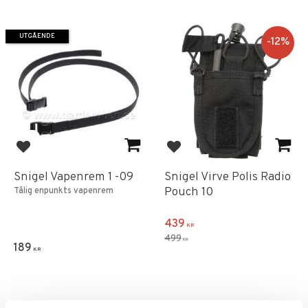
UTGÅENDE
12
%
Lägg till i favoriter
Lägg till i favoriter
Snigel Vapenrem 1 -09
Snigel Virve Polis Radio
Pouch 10
Tålig enpunkts vapenrem
439
KR
499
KR
189
KR