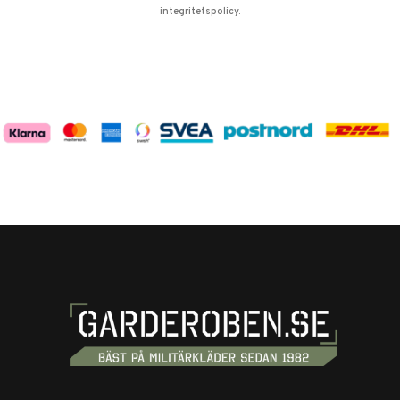
integritetspolicy
.