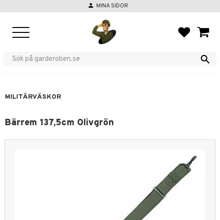
person
MINA SIDOR
Meny
FAVORIT
KUND
MILITÄRVÄSKOR
Bärrem 137,5cm Olivgrön