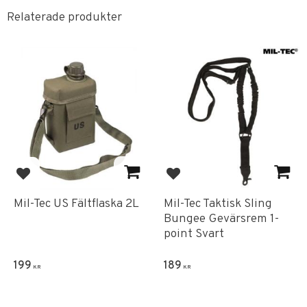
Relaterade produkter
Lägg till i favoriter
Lägg till i favoriter
Mil-Tec US Fältflaska 2L
Mil-Tec Taktisk Sling
Bungee Gevärsrem 1-
point Svart
199
189
KR
KR