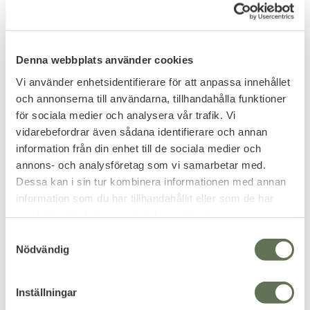
FAVORIT
Denna webbplats använder cookies
Vi använder enhetsidentifierare för att anpassa innehållet
och annonserna till användarna, tillhandahålla funktioner
för sociala medier och analysera vår trafik. Vi
vidarebefordrar även sådana identifierare och annan
Lägg till i favoriter
Lägg till i favoriter
information från din enhet till de sociala medier och
Bärrem till väska 120cm
Mil-Tec US Fältflaska 2L
annons- och analysföretag som vi samarbetar med.
Fodral Bärrem Olivgrön
Dessa kan i sin tur kombinera informationen med annan
149
KR
information som du har tillhandahållit eller som de har
samlat in när du har använt deras tjänster.
229
KR
S
Nödvändig
a
m
t
Inställningar
FAVORIT
22
%
y