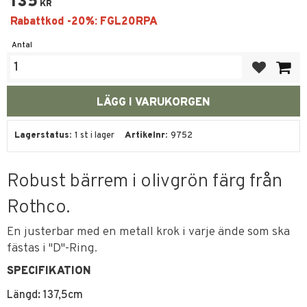
135
KR
Antal
Lägg till i fa
Lagerstatus
1 st i lager
Artikelnr
9752
Robust bärrem i olivgrön färg från
Rothco.
En justerbar med en metall krok i varje ände som ska
fästas i "D"-Ring.
SPECIFIKATION
Längd: 137,5cm