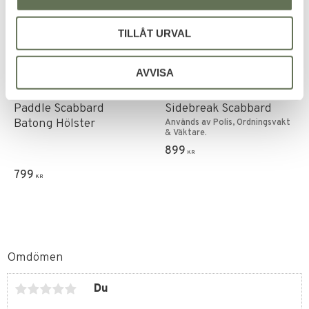
TILLÅT URVAL
Lägg till i favoriter
Lägg till i favoriter
AVVISA
ASP 21" Sidebreak
ASP Batong Hölster
Paddle Scabbard
Sidebreak Scabbard
Batong Hölster
Används av Polis, Ordningsvakt
& Väktare.
899
KR
799
KR
Omdömen
Du