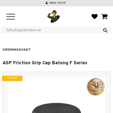
person
MINA SIDOR
Meny
FAVORIT
KUND
ORDNINGSVAKT
ASP Friction Grip Cap Batong F Series
FAVORIT