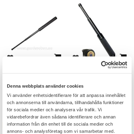
Lägg till i favoriter
Lägg till i favoriter
ASP Sentry Batong 21"
ASP Talon 16" Batong
RPS Emblem
Denna webbplats använder cookies
2 195
4 850
KR
KR
Vi använder enhetsidentifierare för att anpassa innehållet
och annonserna till användarna, tillhandahålla funktioner
för sociala medier och analysera vår trafik. Vi
vidarebefordrar även sådana identifierare och annan
information från din enhet till de sociala medier och
FAVORIT
12
%
annons- och analysföretag som vi samarbetar med.