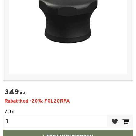
349
KR
Antal
Lägg till i fa