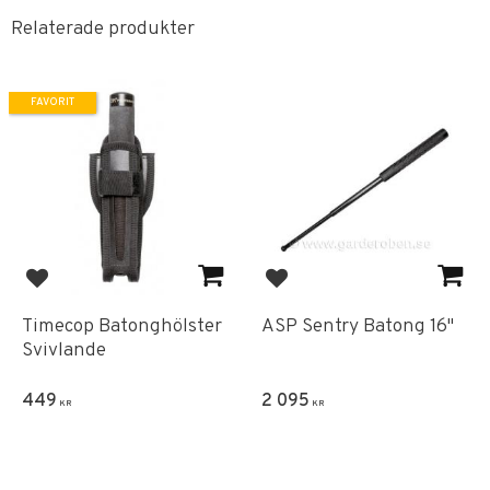
Relaterade produkter
FAVORIT
Lägg till i favoriter
Lägg till i favoriter
Timecop Batonghölster
ASP Sentry Batong 16"
Svivlande
449
2 095
KR
KR