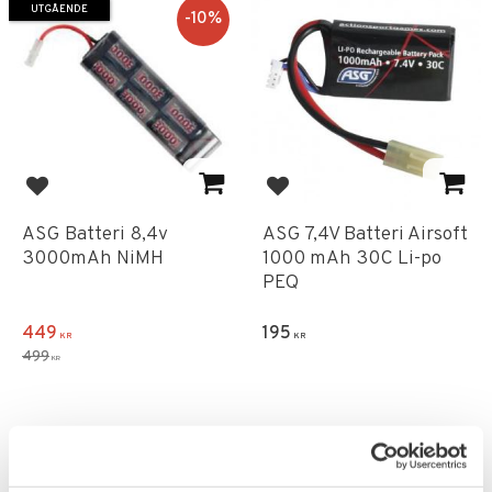
UTGÅENDE
10
%
Lägg till i favoriter
Lägg till i favoriter
ASG Batteri 8,4v
ASG 7,4V Batteri Airsoft
3000mAh NiMH
1000 mAh 30C Li-po
PEQ
449
195
KR
KR
499
KR