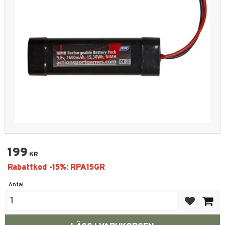
199
KR
Antal
Lägg till i fa