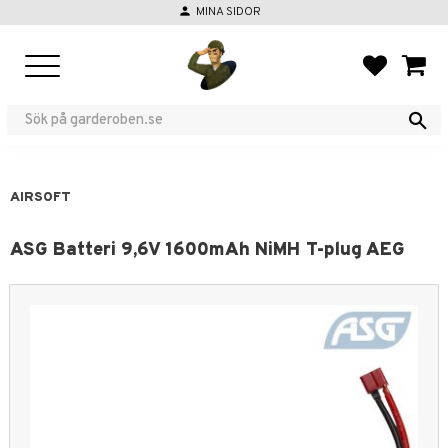
person
MINA SIDOR
Meny
FAVORIT
KUND
AIRSOFT
ASG Batteri 9,6V 1600mAh NiMH T-plug AEG