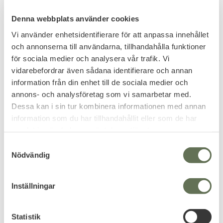
Denna webbplats använder cookies
Vi använder enhetsidentifierare för att anpassa innehållet
och annonserna till användarna, tillhandahålla funktioner
för sociala medier och analysera vår trafik. Vi
Lägg till i favoriter
Lägg till i favoriter
vidarebefordrar även sådana identifierare och annan
information från din enhet till de sociala medier och
LI-FE Airsoftbatterier
Battery 11,1V 1300 mAh
annons- och analysföretag som vi samarbetar med.
9,9 V
LI-PO sticks
Dessa kan i sin tur kombinera informationen med annan
information som du har tillhandahållit eller som de har
295
419
KR
KR
samlat in när du har använt deras tjänster.
S
Nödvändig
a
m
FAVORIT
t
Inställningar
y
c
k
Statistik