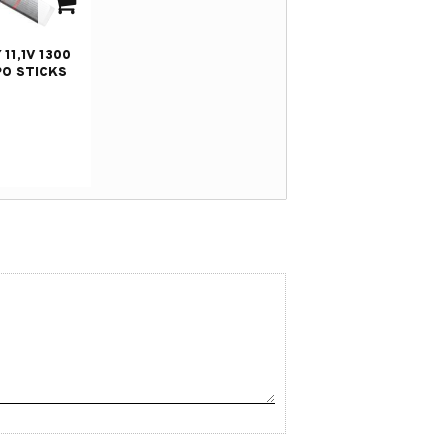
 i favoriter
11,1V 1300
PO STICKS