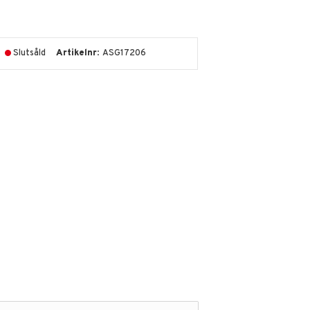
Slutsåld
Artikelnr
ASG17206