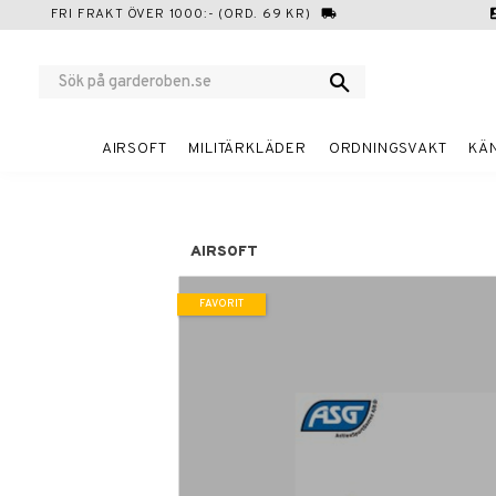
FRI FRAKT ÖVER 1000:- (ORD. 69 KR)
local_shipping
cont
AIRSOFT
MILITÄRKLÄDER
ORDNINGSVAKT
KÄ
AIRSOFT
FAVORIT