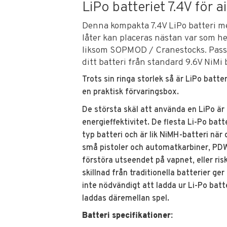
LiPo batteriet 7.4V för a
Denna kompakta 7.4V LiPo batteri me
låter kan placeras nästan var som hel
liksom SOPMOD / Cranestocks. Passar
ditt batteri från standard 9.6V NiMi 
Trots sin ringa storlek så är LiPo batt
en praktisk förvaringsbox.
De största skäl att använda en LiPo är
energieffektivitet. De flesta Li-Po bat
typ batteri och är lik NiMH-batteri när d
små pistoler och automatkarbiner, PDW:
förstöra utseendet på vapnet, eller riske
skillnad från traditionella batterier ge
inte nödvändigt att ladda ur Li-Po batt
laddas däremellan spel.
Batteri specifikationer: