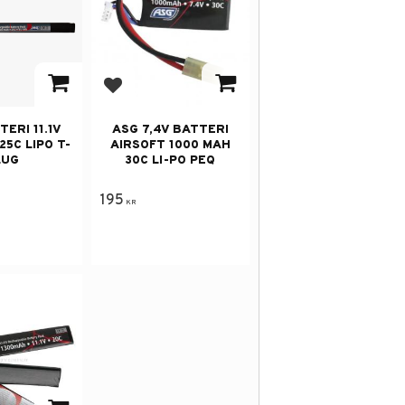
 i favoriter
Lägg till i favoriter
ERI 11.1V
ASG 7,4V BATTERI
25C LIPO T-
AIRSOFT 1000 MAH
LUG
30C LI-PO PEQ
195
KR