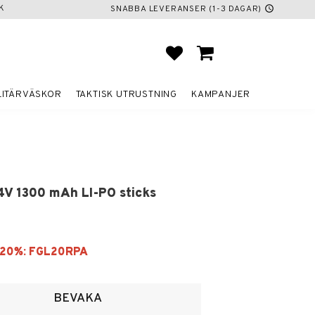
K
SNABBA LEVERANSER (1-3 DAGAR)
schedule
FAVORITER
KUNDVAGN
LITÄRVÄSKOR
TAKTISK UTRUSTNING
KAMPANJER
4V 1300 mAh LI-PO sticks
voriter
BEVAKA