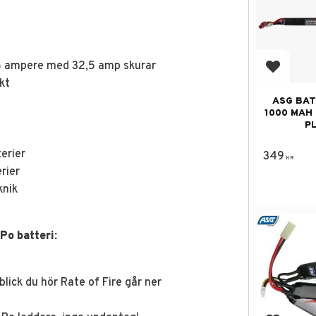
26 ampere med 32,5 amp skurar
Lägg till
kt
ASG BATT
1000 MAH 
P
erier
349
KR
rier
knik
Po batteri:
lick du hör Rate of Fire går ner