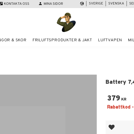
SVERIGE
SVENSKA
SE
act_mail
KONTAKTA OSS
person
MINA SIDOR
NGOR & SKOR
FRILUFTSPRODUKTER & JAKT
LUFTVAPEN
MI
Battery 7,
379
KR
Lägg till i fa