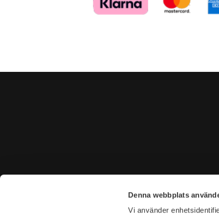
KONTAKTA OSS
BESÖK 
Denna webbplats använde
Tel. +46 (0)8-31 44 40
Tegnérga
Vi använder enhetsidentifie