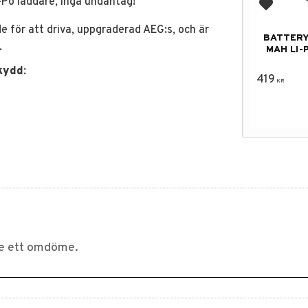
Po laddare, inga undantag!
Lägg till
 för att driva, uppgraderad AEG:s, och är
BATTERY 
.
MAH LI-
kydd:
419
KR