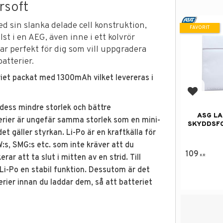
irsoft
d sin slanka delade cell konstruktion,
FAVORIT
st i en AEG, även inne i ett kolvrör
 perfekt för dig som vill uppgradera
batterier.
eriet packat med 1300mAh vilket levereras i
Lägg till
 dess mindre storlek och bättre
ASG LA
terier är ungefär samma storlek som en mini-
SKYDDSFO
et gäller styrkan. Li-Po är en kraftkälla för
s, SMG:s etc. som inte kräver att du
109
rar att ta slut i mitten av en strid. Till
KR
r Li-Po en stabil funktion. Dessutom är det
erier innan du laddar dem, så att batteriet