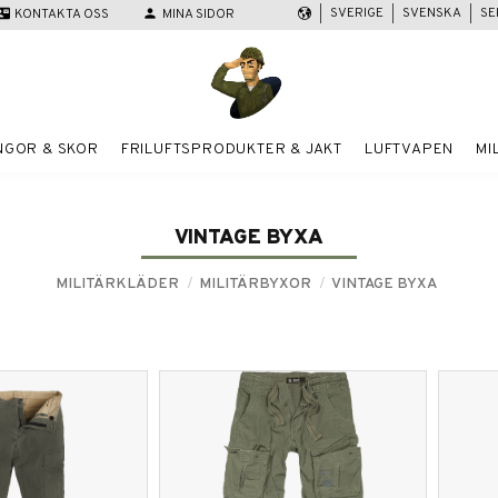
SVERIGE
SVENSKA
SE
act_mail
KONTAKTA OSS
person
MINA SIDOR
NGOR & SKOR
FRILUFTSPRODUKTER & JAKT
LUFTVAPEN
MI
VINTAGE BYXA
MILITÄRKLÄDER
MILITÄRBYXOR
VINTAGE BYXA