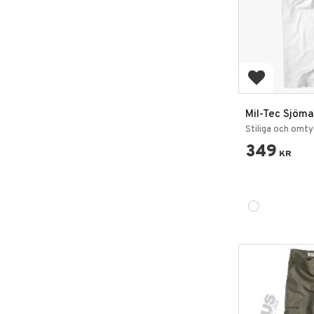
Lägg till i 
Mil-Tec Sjöm
Navy Flap Pan
Stiliga och omt
349
KR