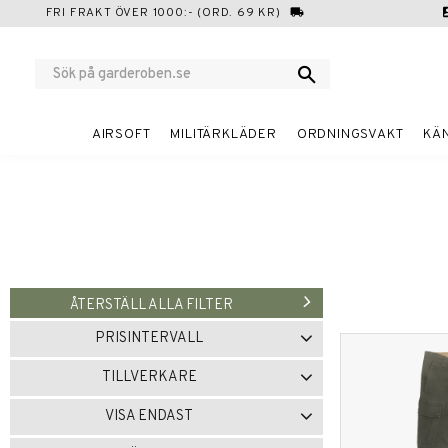
FRI FRAKT ÖVER 1000:- (ORD. 69 KR)
local_shipping
cont
AIRSOFT
MILITÄRKLÄDER
ORDNINGSVAKT
KÄ
ÅTERSTÄLL ALLA FILTER
PRISINTERVALL
349
799
TILLVERKARE
BRANDIT
2
MIL-TEC
1
VISA ENDAST
SURPLUS
3
Finns i lager
9