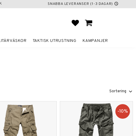
K
SNABBA LEVERANSER (1-3 DAGAR)
schedule
FAVORITER
KUNDVAGN
LITÄRVÄSKOR
TAKTISK UTRUSTNING
KAMPANJER
Välj sortering
10
%