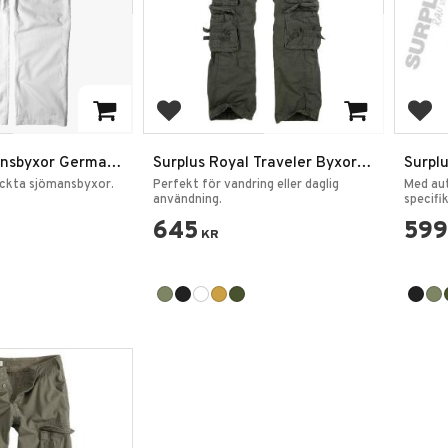
favoriter
Lägg till i favoriter
Lägg
ansbyxor German
Surplus Royal Traveler Byxor
Surpl
ts
Army Cargo
Byxor
yckta sjömansbyxor.
Perfekt för vandring eller daglig
Med aut
användning.
specifi
645
599
KR