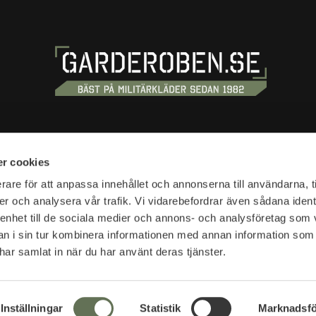
OSS
HANDLA
r cookies
tan 20
Köpvillkor
rare för att anpassa innehållet och annonserna till användarna, t
tockholm
er och analysera vår trafik. Vi vidarebefordrar även sådana ident
Kundtjänst
 enhet till de sociala medier och annons- och analysföretag som 
Frakt & leverans
r:
 i sin tur kombinera informationen med annan information som
Reklamation & retur
10-18
e har samlat in när du har använt deras tjänster.
Returfraktsedel
Presentkort
SVEA - Se din faktura
r:
Nyheter
Inställningar
Statistik
Marknadsfö
lser öppettider >