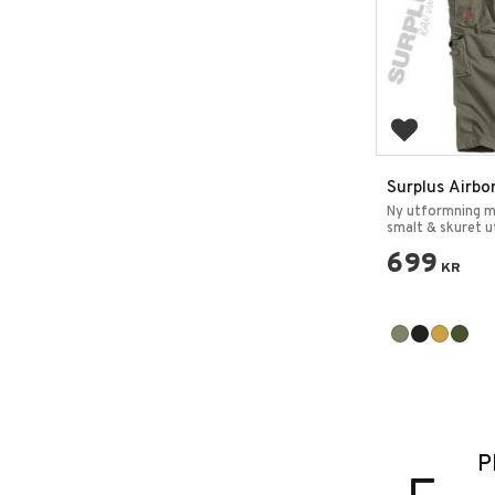
Lägg till i 
Surplus Airbo
Slimmy Cargo
Ny utformning m
smalt & skuret u
699
KR
P