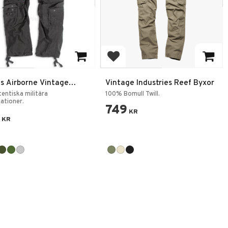
 till i favoriter
Lägg till i favoriter
us Airborne Vintage
Vintage Industries Reef Byxor
entiska militära
100% Bomull Twill.
kationer.
749
KR
KR