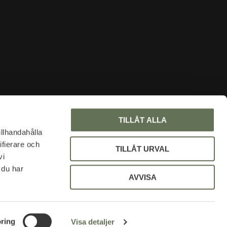
INFORMATION
TILLÅT ALLA
Om oss
illhandahålla
ifierare och
Faq
TILLÅT URVAL
vi
Blogg
 du har
Mina sidor
AVVISA
Policy och cookies
Uniformsrabatt
ring
Visa detaljer