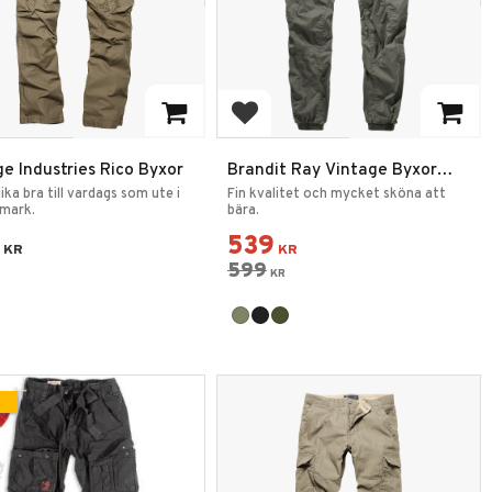
 till i favoriter
Lägg till i favoriter
e Industries Rico Byxor
Brandit Ray Vintage Byxor
Slim cut
ika bra till vardags som ute i
Fin kvalitet och mycket sköna att
 mark.
bära.
539
KR
KR
599
KR