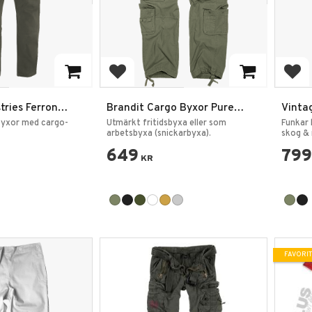
favoriter
Lägg till i favoriter
Lägg
tries Ferron
Brandit Cargo Byxor Pure
Vintag
 Slim-fit
Vintage
yxor med cargo-
Utmärkt fritidsbyxa eller som
Funkar l
arbetsbyxa (snickarbyxa).
skog &
649
799
KR
FAVORIT