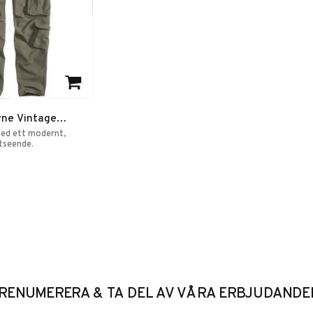
favoriter
rne Vintage
 Byxor
ed ett modernt,
tseende.
RENUMERERA & TA DEL AV VÅRA ERBJUDANDE