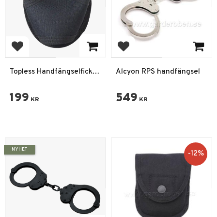
Lägg till i favoriter
Lägg till i favoriter
Topless Handfängselficka
Alcyon RPS handfängsel
Molle Pouch Svart
199
549
KR
KR
NYHET
12
%