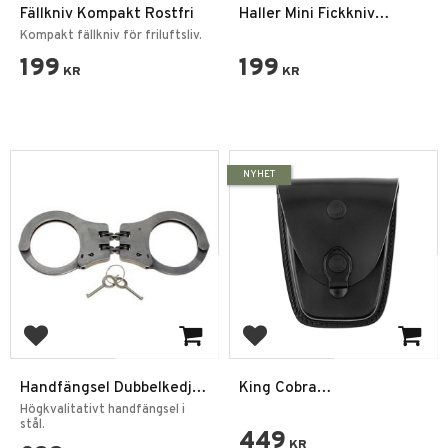
Fällkniv Kompakt Rostfri
Haller Mini Fickkniv
Zebrano – Nyckelringskniv
Kompakt fällkniv för friluftsliv.
i trä
199
199
KR
KR
NYHET
Lägg till i favoriter
Lägg till i favoriter
Handfängsel Dubbelkedja
King Cobra
med Två Nycklar
Handfängselhållare –
Högkvalitativt handfängsel i
stål.
Premiumläder
449
KR