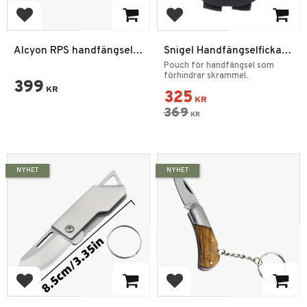
Lägg till i favoriter
Lägg till i favoriter
Alcyon RPS handfängsel
Snigel Handfängselficka
svarta
Pouch -09
Pouch för handfängsel som
förhindrar skrammel.
399
KR
325
KR
369
KR
NYHET
NYHET
Lägg till i favoriter
Lägg till i favoriter