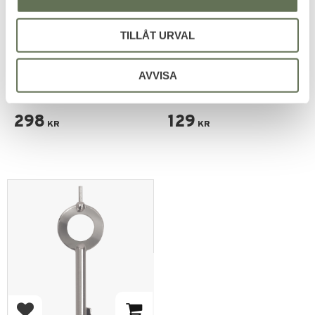
TILLÅT URVAL
Lägg till i favoriter
Lägg till i favoriter
AVVISA
Handfängsel Deluxe 2
Rothco 3" Swivel
nycklar
Handfängsel nyckel med
nyckelring
298
129
KR
KR