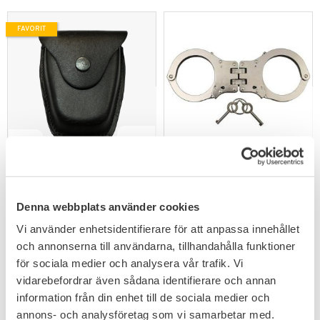
FAVORIT
Lägg till i favoriter
Lägg till i favoriter
Safety Sec RPS
Handfängsel Gångjärn
Handfängsel Hållare
med Två Nycklar
Stängd hållare i läder.
Denna webbplats använder cookies
Läder Stängd
399
449
KR
KR
Vi använder enhetsidentifierare för att anpassa innehållet
och annonserna till användarna, tillhandahålla funktioner
för sociala medier och analysera vår trafik. Vi
vidarebefordrar även sådana identifierare och annan
information från din enhet till de sociala medier och
FAVORIT
annons- och analysföretag som vi samarbetar med.