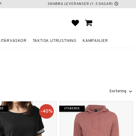
K
SNABBA LEVERANSER (1-3 DAGAR)
schedule
FAVORITER
KUNDVAGN
LITÄRVÄSKOR
TAKTISK UTRUSTNING
KAMPANJER
Välj sortering
DE
UTGÅENDE
40
%