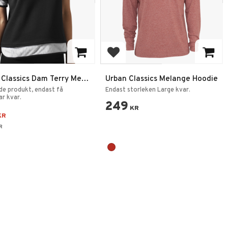
 till i favoriter
Lägg till i favoriter
 Classics Dam Terry Mesh
Urban Classics Melange Hoodie
vart/Vit
e produkt, endast få
Endast storleken Large kvar.
ar kvar.
249
KR
KR
R