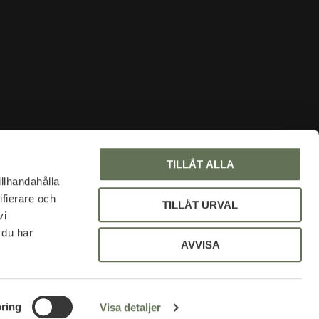
INFORMATION
TILLÅT ALLA
Om oss
illhandahålla
ifierare och
Faq
TILLÅT URVAL
vi
Blogg
 du har
Mina sidor
AVVISA
Policy och cookies
Uniformsrabatt
ring
Visa detaljer