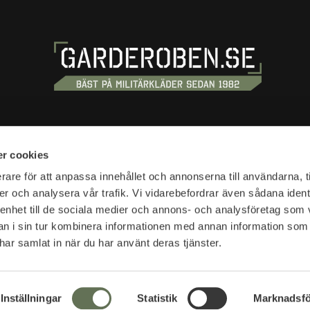
OSS
HANDLA
r cookies
tan 20
Köpvillkor
rare för att anpassa innehållet och annonserna till användarna, t
tockholm
er och analysera vår trafik. Vi vidarebefordrar även sådana ident
Kundtjänst
 enhet till de sociala medier och annons- och analysföretag som 
Frakt & leverans
r:
 i sin tur kombinera informationen med annan information som
Reklamation & retur
10-18
e har samlat in när du har använt deras tjänster.
Returfraktsedel
Presentkort
SVEA - Se din faktura
r:
Nyheter
Inställningar
Statistik
Marknadsfö
lser öppettider >