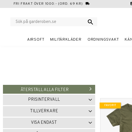
FRI FRAKT ÖVER 1000:- (ORD. 69 KR)
local_shipping
cont
AIRSOFT
MILITÄRKLÄDER
ORDNINGSVAKT
KÄ
ÅTERSTÄLL ALLA FILTER
PRISINTERVALL
FAVORIT
119
249
TILLVERKARE
BRANDIT
1
VISA ENDAST
URBAN CLASSICS
3
Finns i lager
5