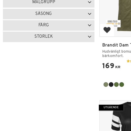
MÅLGRUPP
Dam
4
Herr
1
SÄSONG
Helårs
1
Sommar
2
FÄRG
Lägg till i 
Svart
3
Olivgrön
1
STORLEK
M90
1
Woodland
1
XS
1
S
5
M
5
L
4
Brandit Dam T
Hudvänligt bomu
Visa fler
bärkomfort.
Visa fler
169
KR
UTGÅENDE