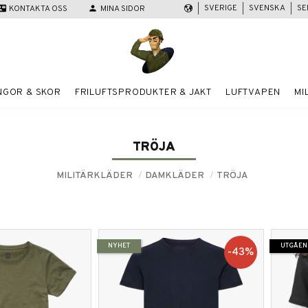
SVERIGE
SVENSKA
SE
act_mail
KONTAKTA OSS
person
MINA SIDOR
NGOR & SKOR
FRILUFTSPRODUKTER & JAKT
LUFTVAPEN
MI
TRÖJA
MILITÄRKLÄDER
DAMKLÄDER
TRÖJA
NYHET
UTGÅEN
43
%