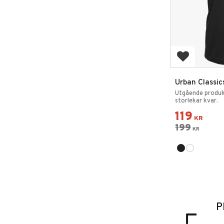
Lägg till i 
Urban Classic
Stripe Mesh
Utgående produk
storlekar kvar.
119
KR
199
KR
P