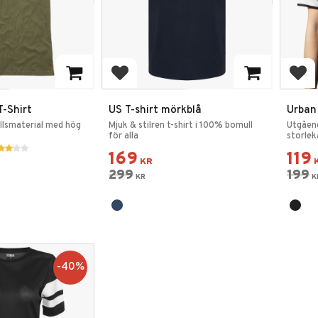
favoriter
Lägg till i favoriter
Lägg
-Shirt
US T-shirt mörkblå
Urban
Tee S
llsmaterial med hög
Mjuk & stilren t-shirt i 100% bomull
Utgåend
för alla
storlek
169
119
KR
299
199
KR
K
40
%