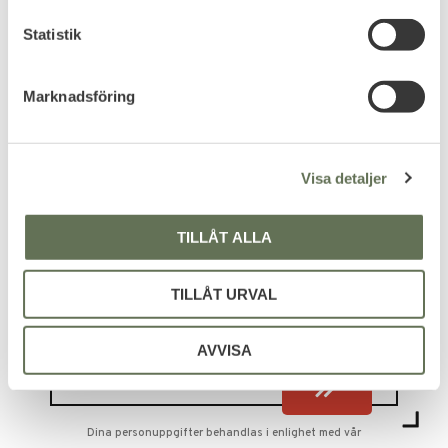
c
k
Statistik
Adidas Terrex AX3 Mid
GTX
Terrängskor skapade för
e
hållbarhet & komfort.
s
Marknadsföring
1 759
v
KR
1 999
a
KR
l
Visa detaljer
TILLÅT ALLA
TILLÅT URVAL
PRENUMERERA & TA DEL AV VÅRA
ERBJUDANDEN!
AVVISA
Dina personuppgifter behandlas i enlighet med vår