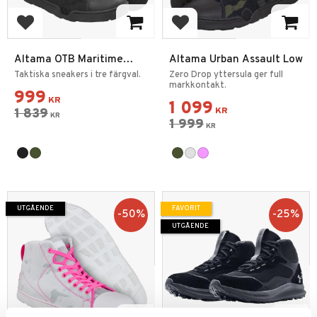
Lägg till i favoriter
Lägg till i favoriter
Altama OTB Maritime
Altama Urban Assault Low
Assault Mid
Taktiska sneakers i tre färgval.
Zero Drop yttersula ger full
markkontakt.
999
KR
1 099
1 839
KR
KR
1 999
KR
UTGÅENDE
FAVORIT
50
%
25
%
UTGÅENDE