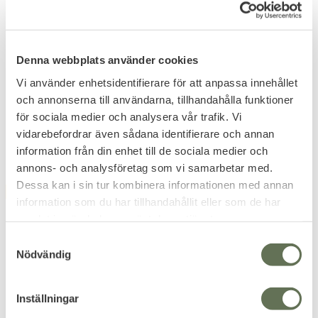
Lägg till i favoriter
Lägg till i favoriter
Altama Urban Assault Mid
Under Armour Charged
Bandit Trek 2 Herr Hiking
Sköna taktiska sneakers.
Bekväma & supertåliga
Denna webbplats använder cookies
löparskor.
999
Vi använder enhetsidentifierare för att anpassa innehållet
KR
899
1 999
KR
och annonserna till användarna, tillhandahålla funktioner
KR
1 199
KR
för sociala medier och analysera vår trafik. Vi
vidarebefordrar även sådana identifierare och annan
information från din enhet till de sociala medier och
annons- och analysföretag som vi samarbetar med.
Dessa kan i sin tur kombinera informationen med annan
FAVORIT
12
%
information som du har tillhandahållit eller som de har
samlat in när du har använt deras tjänster.
S
Nödvändig
a
m
t
Inställningar
y
Lägg till i favoriter