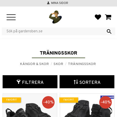
person
MINA SIDOR
Meny
FAVORIT
KUND
TRÄNINGSSKOR
KÄNGOR & SKOR
SKOR
TRÄNINGSSKOR
FILTRERA
SORTERA
FAVORIT
FAVORIT
40
%
40
%