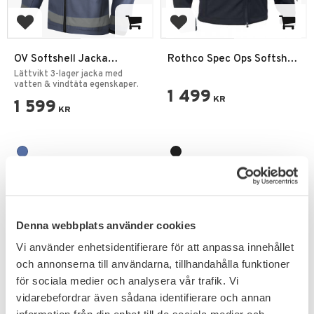
Lägg till i favoriter
Lägg till i favoriter
OV Softshell Jacka
Rothco Spec Ops Softshell
Ordningsvakt
Security Jacka
Lättvikt 3-lager jacka med
vatten & vindtäta egenskaper.
1 499
KR
1 599
KR
Denna webbplats använder cookies
Vi använder enhetsidentifierare för att anpassa innehållet
och annonserna till användarna, tillhandahålla funktioner
för sociala medier och analysera vår trafik. Vi
vidarebefordrar även sådana identifierare och annan