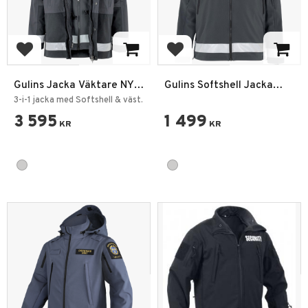
Lägg till i favoriter
Lägg till i favoriter
Gulins Jacka Väktare NY
Gulins Softshell Jacka
Grå
Väktare
3-i-1 jacka med Softshell & väst.
3 595
1 499
KR
KR