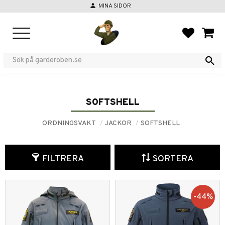
person
MINA SIDOR
Meny
FAVORIT
KUND
SOFTSHELL
ORDNINGSVAKT
JACKOR
SOFTSHELL
FILTRERA
SORTERA
44
%