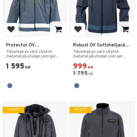
Lägg till i favoriter
Lägg till i favoriter
Protector OV
Robust OV Softshelljacka
Softshelljacka
Ordningsvakt
Tillverkad av vävt stretch
Tillverkad av vävt stretch
Ordningsvakt
material på utsidan som ger
material på utsidan som ger
utomordentlig slittålighet
utomordentlig slittålighet
1 595
999
KR
KR
1 795
KR
FAVORIT
FAVORIT