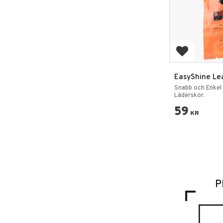
Lägg till i 
EasyShine Le
Våtservetter
Snabb och Enkel
Läder­skor.
59
KR
P