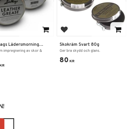
 till i favoriter
Lägg till i favoriter
ags Lädersmorning
Skokräm Svart 80g
d Naturligt fett
m impregnering av skor &
Ger bra skydd och glans.
80
KR
KR
N!