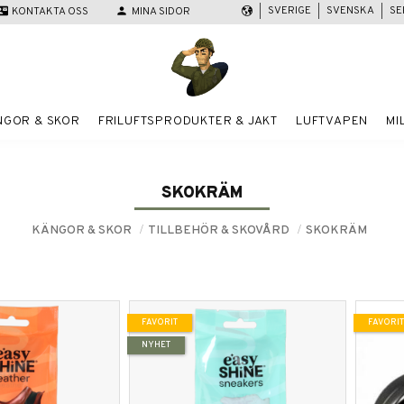
SVERIGE
SVENSKA
SE
act_mail
KONTAKTA OSS
person
MINA SIDOR
NGOR & SKOR
FRILUFTSPRODUKTER & JAKT
LUFTVAPEN
MI
SKOKRÄM
KÄNGOR & SKOR
TILLBEHÖR & SKOVÅRD
SKOKRÄM
FAVORIT
FAVORIT
NYHET