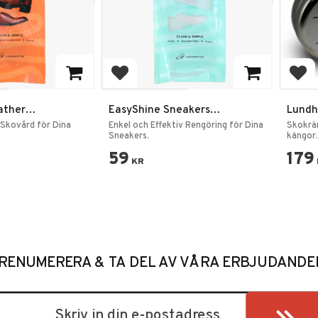
favoriter
Lägg till i favoriter
Lägg
ather
EasyShine Sneakers
Lundh
Våtservetter
Skovår
 Skovård för Dina
Enkel och Effektiv Rengöring för Dina
Skokrä
Sneakers.
kängor.
59
179
KR
RENUMERERA & TA DEL AV VÅRA ERBJUDANDE