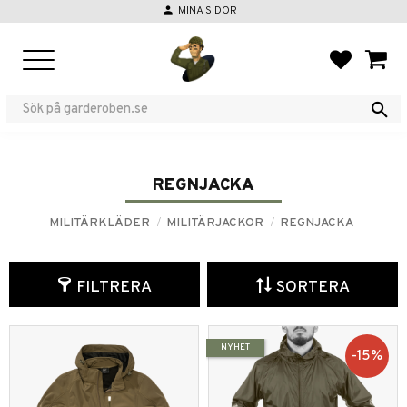
person
MINA SIDOR
Meny
FAVORIT
KUND
REGNJACKA
MILITÄRKLÄDER
MILITÄRJACKOR
REGNJACKA
FILTRERA
SORTERA
NYHET
15
%