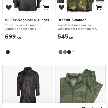
Lägg till i favoriter
Lägg till i favoriter
Mil-Tec Regnjacka 3-lager
Brandit Summer
Windbreaker Jacka
Robust regnjacka med bra
Vind & vattenavvisande
ventilation som andas.
Windbreaker för sommaren.
699
545
KR
KR
+2