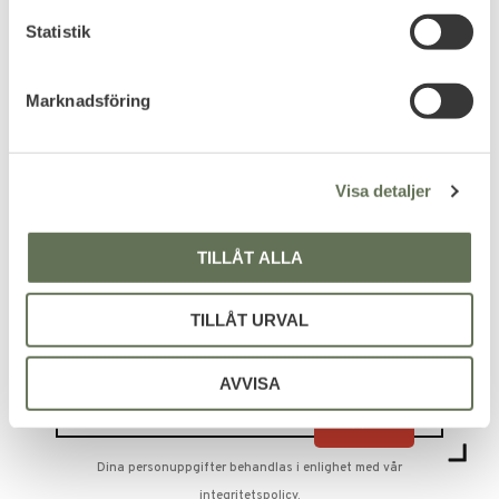
c
k
Statistik
Rothco M65 Stormjacka
e
Robust vattentät friluftsjacka.
s
699
Marknadsföring
KR
v
a
l
Visa detaljer
TILLÅT ALLA
PRENUMERERA & TA DEL AV VÅRA
TILLÅT URVAL
ERBJUDANDEN!
AVVISA
Dina personuppgifter behandlas i enlighet med vår
integritetspolicy
.