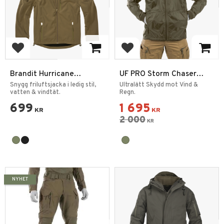
Lägg till i favoriter
Lägg till i favoriter
Brandit Hurricane
UF PRO Storm Chaser
Softshell Herrjacka
Windbreaker Jacka
Snygg friluftsjacka i ledig stil,
Ultralätt Skydd mot Vind &
vatten & vindtät.
Regn.
699
1 695
KR
KR
2 000
KR
NYHET