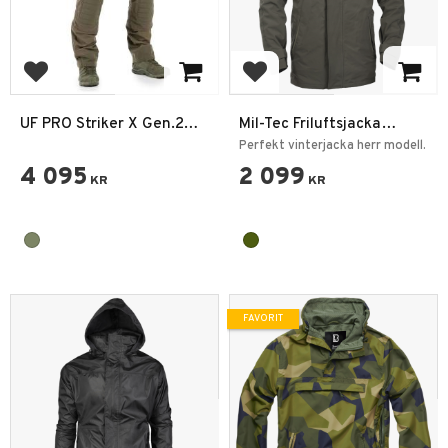
Lägg till i favoriter
Lägg till i favoriter
UF PRO Striker X Gen.2
Mil-Tec Friluftsjacka
Combat Byxa
Vattentät Fleece Foder
Perfekt vinterjacka herr modell.
4 095
2 099
KR
KR
FAVORIT