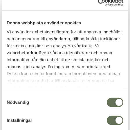
Lägg till i favoriter
Lägg till i favoriter
Mil-Tec Regnrock Lång
Mil-Tec Regnställ Lättvikt
Denna webbplats använder cookies
En lätt & lång regnrock som
Med detta lätta regnställ håller
täcker dina ben.
du dig torr ute i naturen.
Vi använder enhetsidentifierare för att anpassa innehållet
349
249
KR
och annonserna till användarna, tillhandahålla funktioner
KR
för sociala medier och analysera vår trafik. Vi
vidarebefordrar även sådana identifierare och annan
information från din enhet till de sociala medier och
annons- och analysföretag som vi samarbetar med.
Dessa kan i sin tur kombinera informationen med annan
information som du har tillhandahållit eller som de har
samlat in när du har använt deras tjänster.
S
Nödvändig
a
m
t
Inställningar
y
Lägg till i favoriter