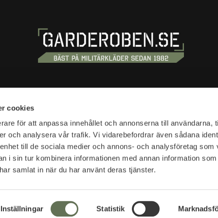
OSS
HANDLA
r cookies
tan 20
Köpvillkor
rare för att anpassa innehållet och annonserna till användarna, t
tockholm
er och analysera vår trafik. Vi vidarebefordrar även sådana ident
Kundtjänst
 enhet till de sociala medier och annons- och analysföretag som 
Frakt & leverans
r:
 i sin tur kombinera informationen med annan information som
Reklamation & retur
10-18
e har samlat in när du har använt deras tjänster.
Returfraktsedel
Presentkort
SVEA - Se din faktura
r:
Nyheter
Inställningar
Statistik
Marknadsfö
lser öppettider >