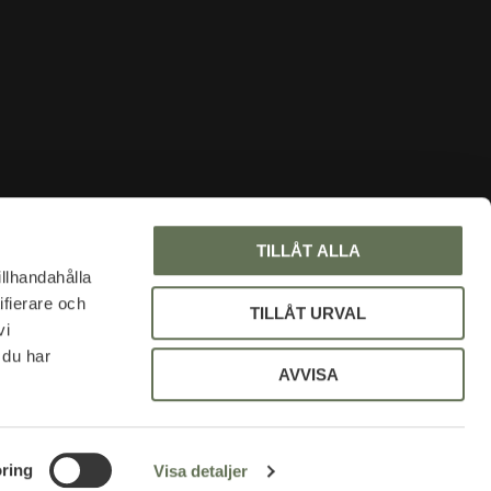
INFORMATION
TILLÅT ALLA
Om oss
illhandahålla
ifierare och
Faq
TILLÅT URVAL
vi
Blogg
 du har
Mina sidor
AVVISA
Policy och cookies
Uniformsrabatt
ring
Visa detaljer