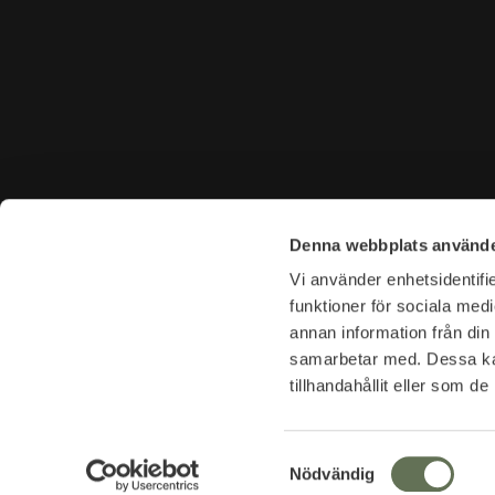
KONTAKTA OSS
BESÖK 
Denna webbplats använde
Tel. +46 (0)8-31 44 40
Tegnérga
Vi använder enhetsidentifie
E-mail. info@garderoben.se
113 59 S
funktioner för sociala medi
annan information från din
Telefontider:
Öppettide
samarbetar med. Dessa kan
Mån - Fre: 10.00 - 18.00
Mån-Fre: 
tillhandahållit eller som d
Lördagar: 11.00 - 16.00
Lör: 11-16
Org.nr: 556960-3094
Avvikelse
S
Nödvändig
Se avvike
a