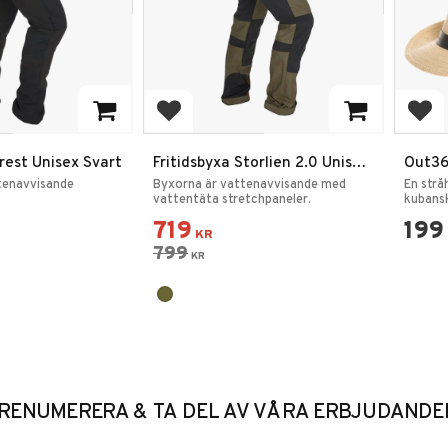
favoriter
Lägg till i favoriter
Lägg
orest Unisex Svart
Fritidsbyxa Storlien 2.0 Unisex
Out36
Jaktgrön
tenavvisande
Byxorna är vattenavvisande med
​En str
vattentäta stretchpaneler.
kubansk
719
199
KR
799
KR
RENUMERERA & TA DEL AV VÅRA ERBJUDANDE