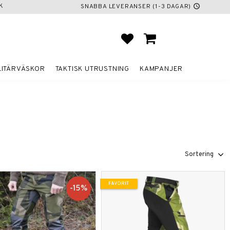
K
SNABBA LEVERANSER (1-3 DAGAR)
schedule
FAVORITER
KUNDVAGN
LITÄRVÄSKOR
TAKTISK UTRUSTNING
KAMPANJER
Välj sortering
FAVORIT
15
%