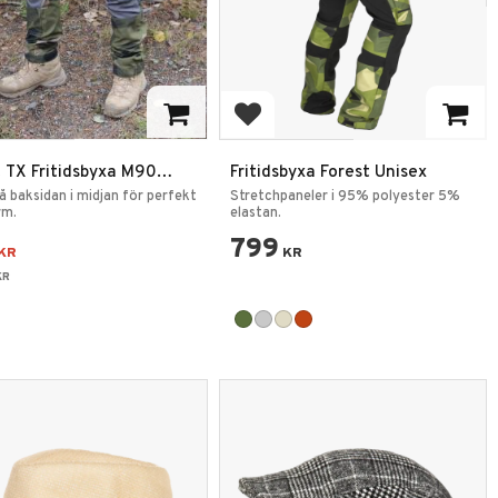
 till i favoriter
Lägg till i favoriter
t TX Fritidsbyxa M90
Fritidsbyxa Forest Unisex
t
å baksidan i midjan för perfekt
Stretchpaneler i 95% polyester 5%
rm.
elastan.
799
KR
KR
KR