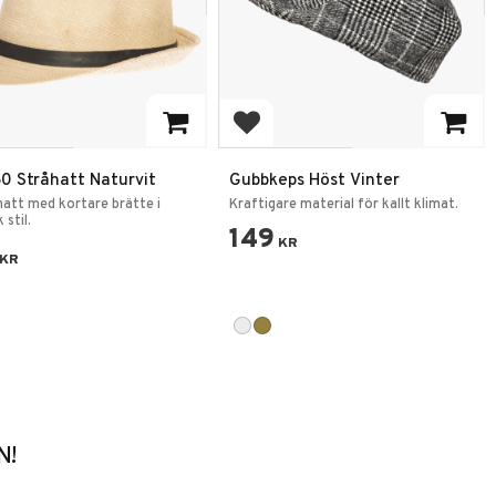
 till i favoriter
Lägg till i favoriter
0 Stråhatt Naturvit
Gubbkeps Höst Vinter
åhatt med kortare brätte i
Kraftigare material för kallt klimat.
 stil.
149
KR
KR
N!