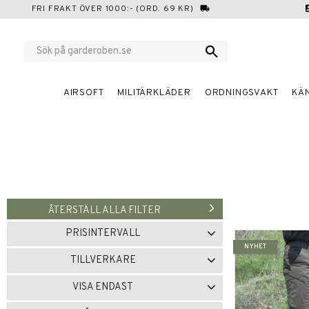
FRI FRAKT ÖVER 1000:- (ORD. 69 KR)
local_shipping
cont
AIRSOFT
MILITÄRKLÄDER
ORDNINGSVAKT
KÄ
ÅTERSTÄLL ALLA FILTER
PRISINTERVALL
NYHET
149
849
TILLVERKARE
OUT360
7
VISA ENDAST
Finns i lager
8