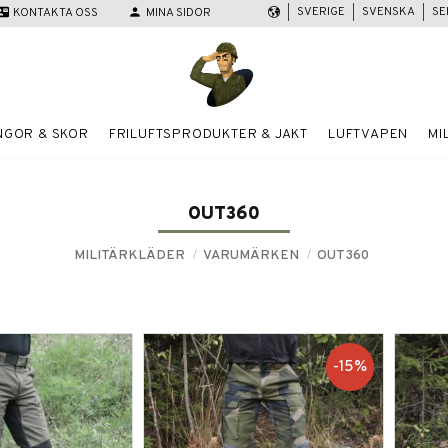
SVERIGE
SVENSKA
SE
act_mail
KONTAKTA OSS
person
MINA SIDOR
NGOR & SKOR
FRILUFTSPRODUKTER & JAKT
LUFTVAPEN
MI
OUT360
MILITÄRKLÄDER
VARUMÄRKEN
OUT360
15
%