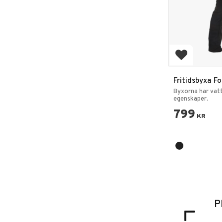
Lägg till i 
Fritidsbyxa F
Byxorna har vat
egenskaper.
799
KR
P