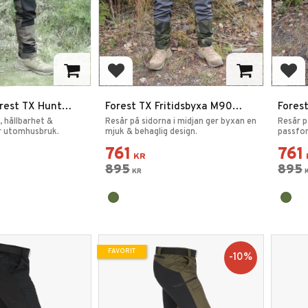
favoriter
Lägg till i favoriter
Lägg
orest TX Hunt
Forest TX Fritidsbyxa M90
Fores
Cargo
Stree
 hållbarhet &
Resår på sidorna i midjan ger byxan en
Resår p
r utomhusbruk.
mjuk & behaglig design.
passfo
761
761
KR
895
895
KR
FAVORIT
10
%