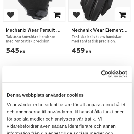
Lägg till i favoriter
Lägg till i favoriter
Mechanix Wear Persuit D5
Mechanix Wear Element
Knivsäkra Handskar
Insulated Gloves
Taktiska knivsäkra handskar
Taktiska kallväders handskar
med fantastisk precision.
med fantastisk precision.
545
459
KR
KR
FAVORIT
Denna webbplats använder cookies
Vi använder enhetsidentifierare för att anpassa innehållet
och annonserna till användarna, tillhandahålla funktioner
för sociala medier och analysera vår trafik. Vi
vidarebefordrar även sådana identifierare och annan
information från din enhet till de sociala medier och