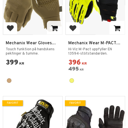
Lägg till i favoriter
Lägg till i favoriter
Mechanix Wear Gloves
Mechanix Wear M-PACT®
Coldwork Base Layer
Hi-Viz Yellow Handskar
Touch funktion på handskens
Hi-Viz M-Pact uppfyller EN
Coyote
pekfinger & tumme.
13594-stötstandarden.
399
396
KR
KR
495
KR
FAVORIT
FAVORIT