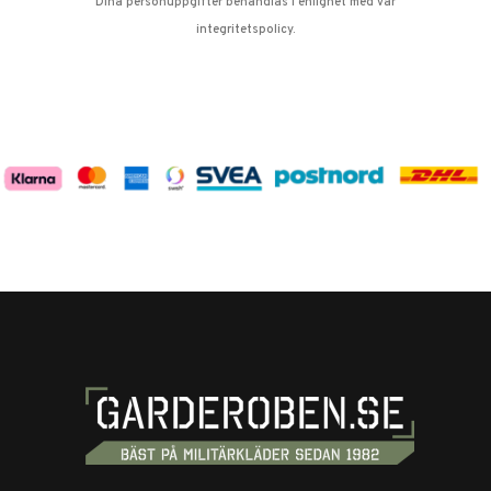
Dina personuppgifter behandlas i enlighet med vår
integritetspolicy
.