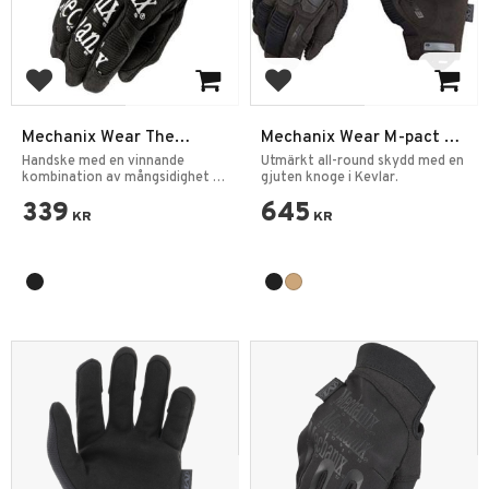
Lägg till i favoriter
Lägg till i favoriter
Mechanix Wear The
Mechanix Wear M-pact 3
Original
Covert Handskar
Handske med en vinnande
Utmärkt all-round skydd med en
kombination av mångsidighet &
gjuten knoge i Kevlar.
prestanda.
339
645
KR
KR