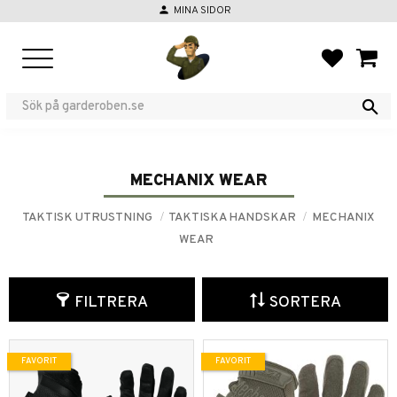
person
MINA SIDOR
Meny
FAVORIT
KUND
MECHANIX WEAR
TAKTISK UTRUSTNING
TAKTISKA HANDSKAR
MECHANIX
WEAR
FILTRERA
SORTERA
FAVORIT
FAVORIT