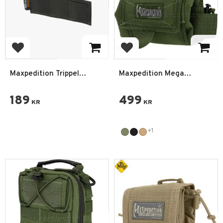
Lägg till i favoriter
Lägg till i favoriter
Maxpedition Trippel
Maxpedition Mega
Magasin Hållare
Rollypoly Dumpväska
Pouch
189
499
KR
KR
+1