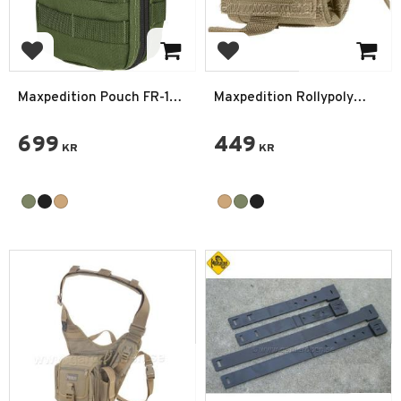
Lägg till i favoriter
Lägg till i favoriter
Maxpedition Pouch FR-1
Maxpedition Rollypoly
Första hjälpen Ficka
Dumpficka
699
449
KR
KR