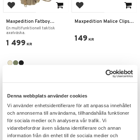
Lägg till i favoriter
Lägg till i favoriter
Maxpedition Fatboy
Maxpedition Malice Clips
Versipack Väska
4-pack
En multifunktionell taktisk
axelväska.
149
KR
1 499
KR
Denna webbplats använder cookies
Vi använder enhetsidentifierare för att anpassa innehållet
och annonserna till användarna, tillhandahålla funktioner
för sociala medier och analysera vår trafik. Vi
vidarebefordrar även sådana identifierare och annan
information från din enhet till de sociala medier och