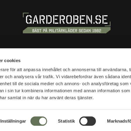
OSS
HANDLA
r cookies
tan 20
Köpvillkor
rare för att anpassa innehållet och annonserna till användarna, t
tockholm
er och analysera vår trafik. Vi vidarebefordrar även sådana ident
Kundtjänst
 enhet till de sociala medier och annons- och analysföretag som 
Frakt & leverans
r:
 i sin tur kombinera informationen med annan information som
Reklamation & retur
10-18
e har samlat in när du har använt deras tjänster.
Returfraktsedel
Presentkort
SVEA - Se din faktura
r:
Nyheter
Inställningar
Statistik
Marknadsfö
lser öppettider >