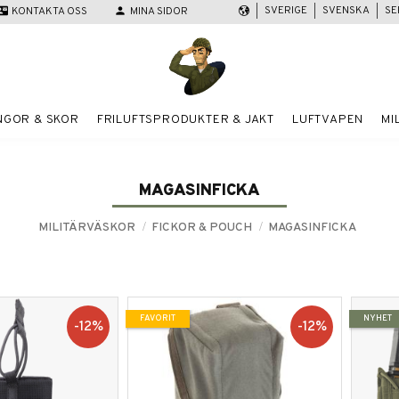
SVERIGE
SVENSKA
SE
act_mail
KONTAKTA OSS
person
MINA SIDOR
NGOR & SKOR
FRILUFTSPRODUKTER & JAKT
LUFTVAPEN
MI
MAGASINFICKA
MILITÄRVÄSKOR
FICKOR & POUCH
MAGASINFICKA
FAVORIT
NYHET
12
%
12
%