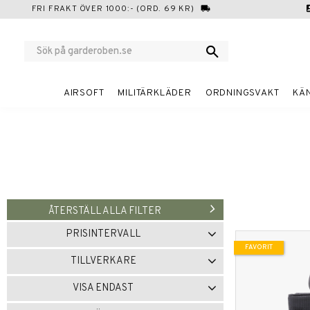
FRI FRAKT ÖVER 1000:- (ORD. 69 KR)
local_shipping
cont
AIRSOFT
MILITÄRKLÄDER
ORDNINGSVAKT
KÄ
ÅTERSTÄLL ALLA FILTER
PRISINTERVALL
FAVORIT
0
606
TILLVERKARE
MIL-TEC
2
SNIGEL
3
VISA ENDAST
Finns i lager
5