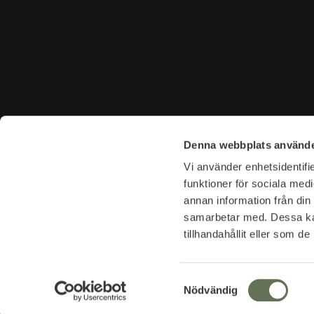
KONTAKTA OSS
BESÖK 
Denna webbplats använde
Tel. +46 (0)8-31 44 40
Tegnérga
Vi använder enhetsidentifie
E-mail. info@garderoben.se
113 59 S
funktioner för sociala medi
annan information från din
Telefontider:
Öppettide
samarbetar med. Dessa kan
Mån - Fre: 10.00 - 18.00
Mån-Fre: 
tillhandahållit eller som d
Lördagar: 11.00 - 16.00
Lör: 11-16
Org.nr: 556960-3094
Avvikelse
S
Nödvändig
Se avvike
a