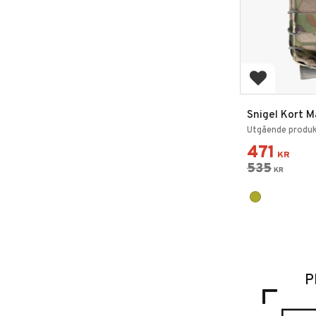
Lägg till i 
Snigel Kort M
Speed Pouch 
Utgående produkt,
471
KR
535
KR
P