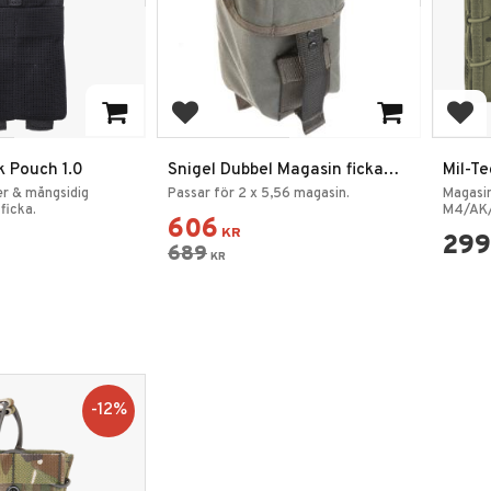
favoriter
Lägg till i favoriter
Lägg
k Pouch 1.0
Snigel Dubbel Magasin ficka
Mil-T
Pouch 5.56 / 7.62 Grå
Magas
ker & mångsidig
Passar för 2 x 5,56 magasin.
Magasin
ficka.
M4/AK
606
KR
299
689
KR
12
%