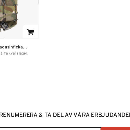
favoriter
agasinficka
12
 få kvar i lager.
RENUMERERA & TA DEL AV VÅRA ERBJUDANDE