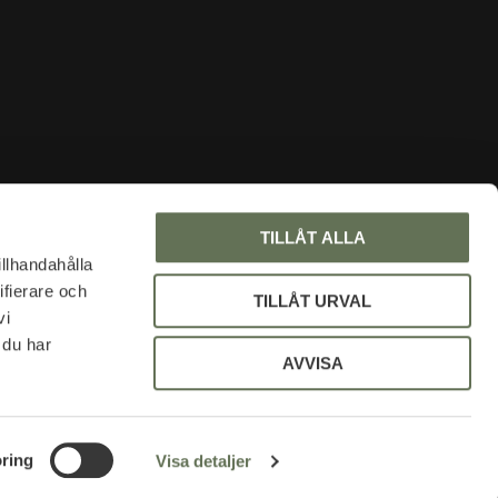
INFORMATION
TILLÅT ALLA
Om oss
illhandahålla
ifierare och
Faq
TILLÅT URVAL
vi
Blogg
 du har
Mina sidor
AVVISA
Policy och cookies
Uniformsrabatt
ring
Visa detaljer