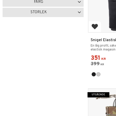
FÄRG
Svart
3
Grå
1
STORLEK
Olivgrön
1
Multicam
1
5.56
1
7.62
1
Lägg till i 
Snigel Elastis
En låg profil, sä
elastisk magasin 
351
KR
399
KR
UTGÅENDE