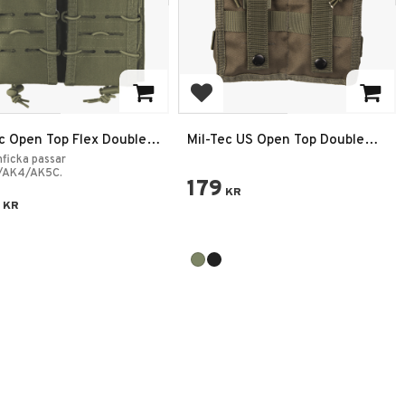
 till i favoriter
Lägg till i favoriter
ec Open Top Flex Double
Mil-Tec US Open Top Double
in Pouch
M4/M16 Mag Pouch
ficka passar
/AK4/AK5C.
179
KR
KR