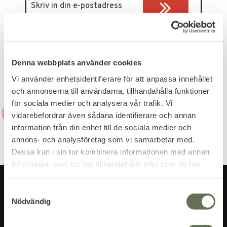
Dina personuppgifter behandlas i enlighet med vår
integritetspolicy
.
Denna webbplats använder cookies
Vi använder enhetsidentifierare för att anpassa innehållet
och annonserna till användarna, tillhandahålla funktioner
för sociala medier och analysera vår trafik. Vi
vidarebefordrar även sådana identifierare och annan
information från din enhet till de sociala medier och
annons- och analysföretag som vi samarbetar med.
Dessa kan i sin tur kombinera informationen med annan
information som du har tillhandahållit eller som de har
samlat in när du har använt deras tjänster.
S
Nödvändig
a
m