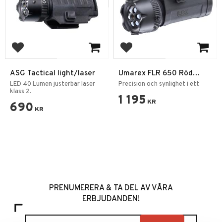
Lägg till i favoriter
Lägg till i favoriter
ASG Tactical light/laser
Umarex FLR 650 Röd
Laser – Laser & Lampa
LED 40 Lumen justerbar laser
Precision och synlighet i ett
klass 2.
1 195
KR
690
KR
PRENUMERERA & TA DEL AV VÅRA
ERBJUDANDEN!