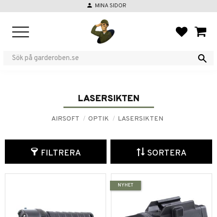
person
MINA SIDOR
Meny
FAVORIT
KUND
LASERSIKTEN
AIRSOFT
OPTIK
LASERSIKTEN
FILTRERA
SORTERA
NYHET