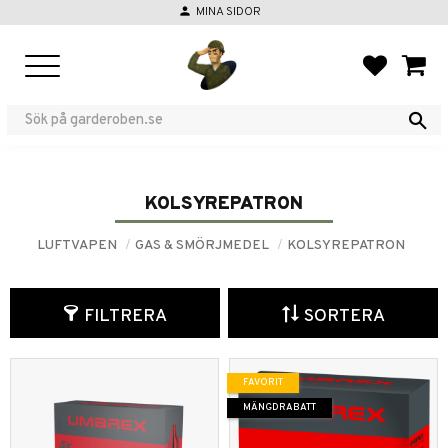
person
MINA SIDOR
Meny
FAVORIT
KUND
KOLSYREPATRON
LUFTVAPEN
GAS & SMÖRJMEDEL
KOLSYREPATRON
FILTRERA
SORTERA
FAVORIT
MÄNGDRABATT