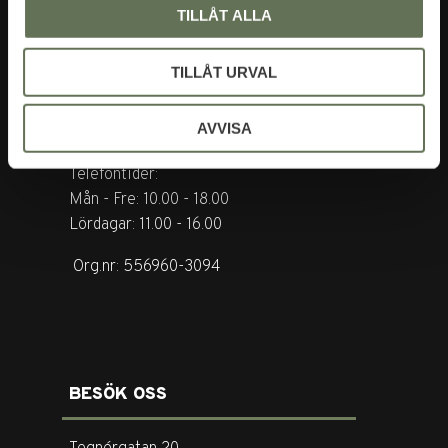
TILLÅT ALLA
KONTAKTA OSS
TILLÅT URVAL
Tel. +46 (0)8-31 44 40
AVVISA
E-mail. info@garderoben.se
Telefontider:
Mån - Fre: 10.00 - 18.00
Lördagar: 11.00 - 16.00
Org.nr: 556960-3094
BESÖK OSS