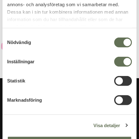
annons- och analysföretag som vi samarbetar med.
integritetspolicy
.
Dessa kan i sin tur kombinera informationen med annan
information som du har tillhandahållit eller som de har
samlat in när du har använt deras tjänster.
S
Nödvändig
a
m
t
Inställningar
y
c
k
Statistik
e
s
Marknadsföring
v
a
l
Visa detaljer