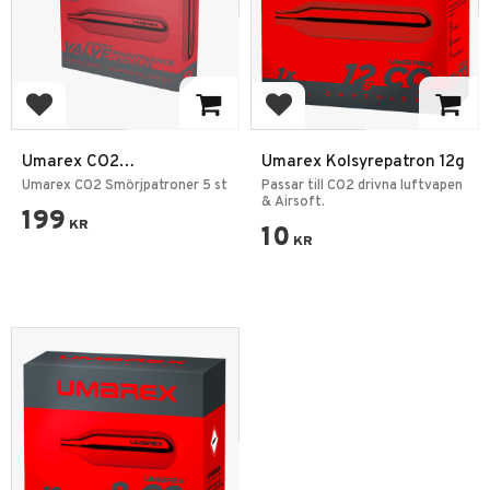
Lägg till i favoriter
Lägg till i favoriter
Umarex CO2
Umarex Kolsyrepatron 12g
Smörjpatroner 5 st
Umarex CO2 Smörjpatroner 5 st
Passar till CO2 drivna luftvapen
& Airsoft.
199
KR
10
KR