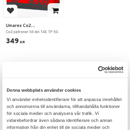
Lägg till i favoriter
Umarex Co2
Kolsyrepatroner 8g 10-
Co2 patroner till din T4E TP 50.
pack
349
KR
PRENUMERERA & TA DEL AV VÅRA
Denna webbplats använder cookies
ERBJUDANDEN!
Vi använder enhetsidentifierare för att anpassa innehållet
och annonserna till användarna, tillhandahålla funktioner
för sociala medier och analysera vår trafik. Vi
vidarebefordrar även sådana identifierare och annan
information från din enhet till de sociala medier och
Dina personuppgifter behandlas i enlighet med vår