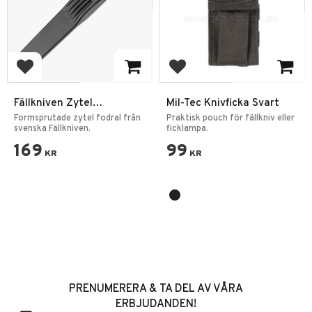
Lägg till i favoriter
Lägg till i favoriter
Fällkniven Zytel
Mil-Tec Knivficka Svart
Knivfodral Svart
Formsprutade zytel fodral från
Praktisk pouch för fällkniv eller
svenska Fällkniven.
ficklampa.
169
99
KR
KR
PRENUMERERA & TA DEL AV VÅRA
ERBJUDANDEN!