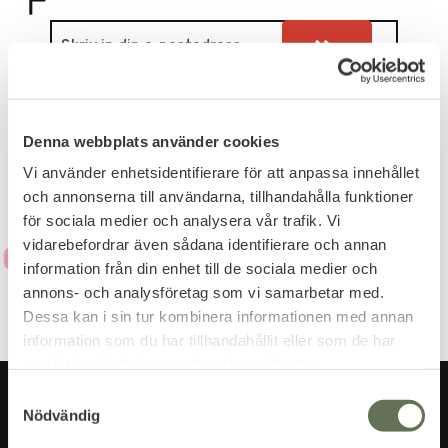
Dina personuppgifter behandlas i enlighet med vår
integritetspolicy
.
Denna webbplats använder cookies
Vi använder enhetsidentifierare för att anpassa innehållet
och annonserna till användarna, tillhandahålla funktioner
för sociala medier och analysera vår trafik. Vi
vidarebefordrar även sådana identifierare och annan
information från din enhet till de sociala medier och
annons- och analysföretag som vi samarbetar med.
Dessa kan i sin tur kombinera informationen med annan
information som du har tillhandahållit eller som de har
samlat in när du har använt deras tjänster.
S
Nödvändig
a
m