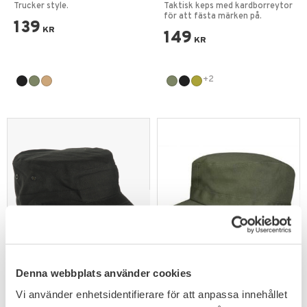
Mesh Keps
Baseballkeps
Trucker style.
Taktisk keps med kardborreytor
för att fästa märken på.
139
KR
149
KR
+2
Lägg till i favoriter
Lägg till i favoriter
Denna webbplats använder cookies
Mil-Tec US Patrol Cap
Propper Keps BDU Patrol
Svart
Cap
Vi använder enhetsidentifierare för att anpassa innehållet
Slitstark militär patrol cap i
Kepsen är enkel och ofodrad
klassisk amerikansk arméstil.
med skärm i kraftigt tyg.