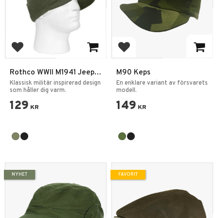
Lägg till i favoriter
Lägg till i favoriter
Rothco WWII M1941 Jeep
M90 Keps
Cap Acryl Mössa
Klassisk militär inspirerad design
En enklare variant av försvarets
som håller dig varm.
modell.
129
149
KR
KR
NYHET
FAVORIT