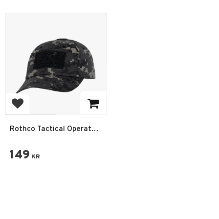
Lägg till i favoriter
Rothco Tactical Operator
Keps Subdued Urban
Digital Camo
149
KR