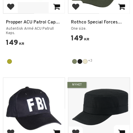
Lägg till i favoriter
Lägg till i favoriter
Propper ACU Patrol Cap
Rothco Special Forces
Multicam
Tactical Operator Cap
Autentisk Armé ACU Patrull
One size.
Keps.
Keps
149
KR
149
KR
+3
NYHET