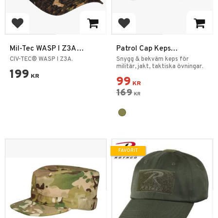
Lägg till i favoriter
Lägg till i favoriter
Mil-Tec WASP I Z3A
Patrol Cap Keps
Taktisk Baseball Keps
Operational Camo
CIV-TEC® WASP I Z3A.
Snygg & bekväm keps för
One-size
militär, jakt, taktiska övningar.
199
KR
99
KR
169
KR
FAVORIT