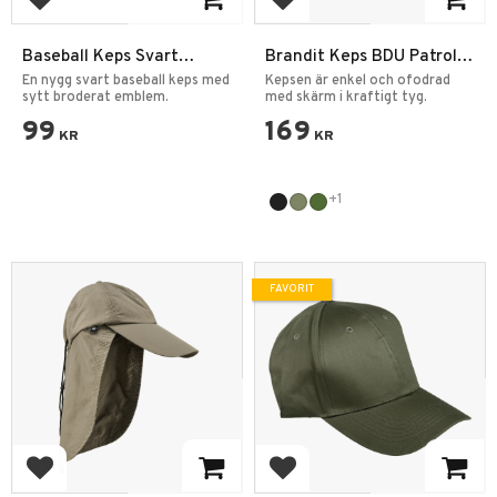
Lägg till i favoriter
Lägg till i favoriter
Baseball Keps Svart
Brandit Keps BDU Patrol
Emblem
Cap
En nygg svart baseball keps med
Kepsen är enkel och ofodrad
sytt broderat emblem.
med skärm i kraftigt tyg.
99
169
KR
KR
+1
FAVORIT
Lägg till i favoriter
Lägg till i favoriter