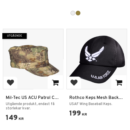
UTGÅENDE
Lägg till i favoriter
Lägg till i favoriter
Mil-Tec US ACU Patrol Cap
Rothco Keps Mesh Back
Mandra Woodland
Tactical United States Air
Utgående produkt, endast få
USAF Wing Baseball Keps.
storlekar kvar.
Force Wing
199
KR
149
KR