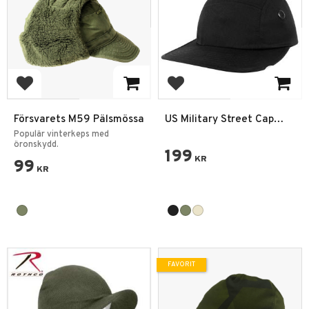
Lägg till i favoriter
Lägg till i favoriter
Försvarets M59 Pälsmössa
US Military Street Cap
One Size
Populär vinterkeps med
öronskydd.
199
KR
99
KR
FAVORIT