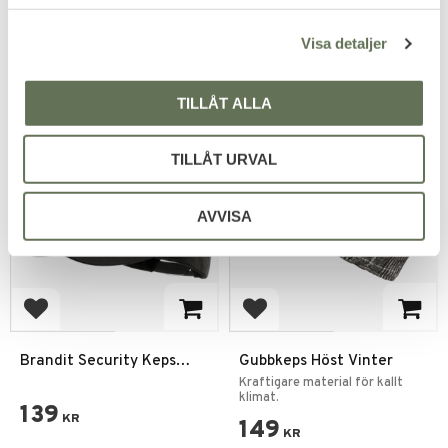
249
KR
l
Visa detaljer
TILLÅT ALLA
TILLÅT URVAL
AVVISA
Lägg till i favoriter
Lägg till i favoriter
Brandit Security Keps
Gubbkeps Höst Vinter
Svart
Kraftigare material för kallt
klimat.
139
KR
149
KR