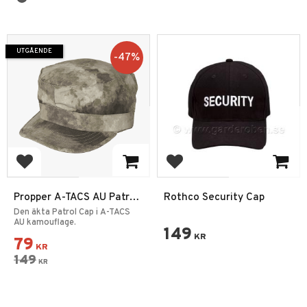
UTGÅENDE
47
%
Lägg till i favoriter
Lägg till i favoriter
Propper A-TACS AU Patrol
Rothco Security Cap
Keps
Den äkta Patrol Cap i A-TACS
AU kamouflage.
149
KR
79
KR
149
KR