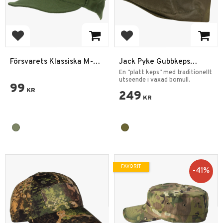
Lägg till i favoriter
Lägg till i favoriter
Försvarets Klassiska M-59
Jack Pyke Gubbkeps
Sommarkeps – Olivgrön
Jaktgrön
En "platt keps" med traditionellt
utseende i vaxad bomull.
99
KR
249
KR
FAVORIT
41
%