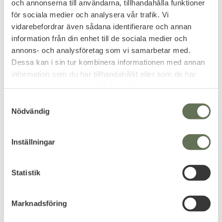
och annonserna till användarna, tillhandahålla funktioner
149
149
för sociala medier och analysera vår trafik. Vi
KR
KR
vidarebefordrar även sådana identifierare och annan
information från din enhet till de sociala medier och
+4
annons- och analysföretag som vi samarbetar med.
Dessa kan i sin tur kombinera informationen med annan
information som du har tillhandahållit eller som de har
samlat in när du har använt deras tjänster.
FAVORIT
FAVORIT
S
Nödvändig
a
m
t
Inställningar
y
c
Lägg till i favoriter
Lägg till i favoriter
k
Statistik
e
Rothco Multicam Keps
Under Armour Blitzing 3.0
s
One Size
Keps
Tredje generationen av den
Marknadsföring
v
högkvalitativa klassisk kepsen.
165
a
KR