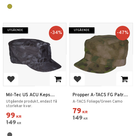
UTGÅENDE
UTGÅENDE
34
%
47
%
Lägg till i favoriter
Lägg till i favoriter
Mil-Tec US ACU Keps
Propper A-TACS FG Patrol
Mandra Night
Keps
Utgående produkt, endast få
A-TACS Foliage/Green Camo
storlekar kvar.
79
KR
99
KR
149
KR
149
KR