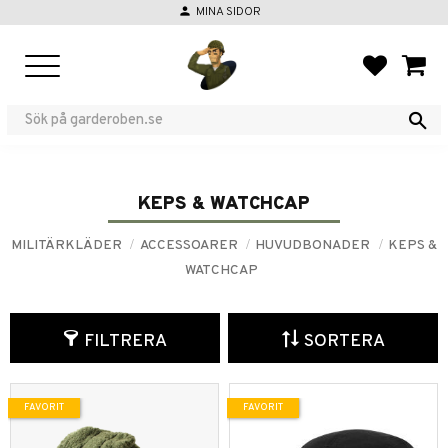
person
MINA SIDOR
Meny
FAVORIT
KUND
KEPS & WATCHCAP
MILITÄRKLÄDER
ACCESSOARER
HUVUDBONADER
KEPS &
WATCHCAP
FILTRERA
SORTERA
FAVORIT
FAVORIT