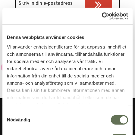
Dina personuppgifter behandlas i enlighet med vår
integritetspolicy
.
Denna webbplats använder cookies
Vi använder enhetsidentifierare för att anpassa innehållet
och annonserna till användarna, tillhandahålla funktioner
för sociala medier och analysera vår trafik. Vi
vidarebefordrar även sådana identifierare och annan
information från din enhet till de sociala medier och
annons- och analysföretag som vi samarbetar med.
Dessa kan i sin tur kombinera informationen med annan
information som du har tillhandahållit eller som de har
samlat in när du har använt deras tjänster.
S
Nödvändig
a
m