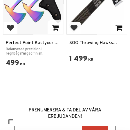
Lägg till i favoriter
Lägg till i favoriter
Perfect Point Kastyxor –
SOG Throwing Hawks
2-pack i regnbågsfinish
Kastyxor 3-Pack
Balanserad precision i
regnbågsfärgad finish.
1 499
KR
499
KR
PRENUMERERA & TA DEL AV VÅRA
ERBJUDANDEN!