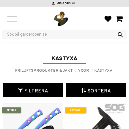
person
MINA SIDOR
Meny
FAVORIT
KUND
KASTYXA
FRILUFTSPRODUKTER & JAKT
YXOR
KASTYXA
FILTRERA
SORTERA
NYHET
FAVORIT