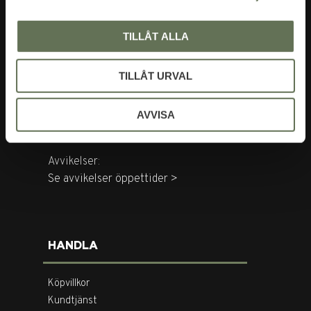
BESÖK OSS
TILLÅT ALLA
Tegnérgatan 20
113 59 Stockholm
TILLÅT URVAL
Öppettider:
Mån-Fre: 10-18
AVVISA
Lör: 11-16
Avvikelser:
Se avvikelser öppettider >
HANDLA
Köpvillkor
Kundtjänst